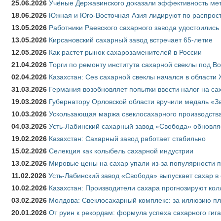
25.06.2026
Учёные Державинского доказали эффективность ме
18.06.2026
Южная и Юго-Восточная Азия лидируют по распрост
13.05.2026
Работники Раевского сахарного завода удостоились
13.05.2026
Кирсановский сахарный завод встречает 65-летие
12.05.2026
Как растет рынок сахарозаменителей в России
21.04.2026
Торги по ремонту института сахарной свеклы под В
02.04.2026
Казахстан: Сев сахарной свеклы начался в области 
31.03.2026
Германия возобновляет попытки ввести налог на сах
19.03.2026
Губернатору Орловской области вручили медаль «За
10.03.2026
Ускользающая маржа свеклосахарного производства
04.03.2026
Усть-Лабинский сахарный завод «Свобода» обновля
19.02.2026
Казахстан: Сахарный завод работает стабильно
15.02.2026
Селекция как колыбель сахарной индустрии
13.02.2026
Мировые цены на сахар упали из-за популярности 
11.02.2026
Усть-Лабинский завод «Свобода» выпускает сахар в 
10.02.2026
Казахстан: Производители сахара прогнозируют кол
03.02.2026
Молдова: Свеклосахарный комплекс: за иллюзию пл
20.01.2026
От руин к рекордам: формула успеха сахарного гиг