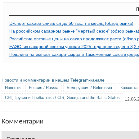
П
Экспорт сахара снизился до 50 тыс. т в месяц (обзор рынка)
На российском сахарном рынке "мертвый сезон" (обзор рынка
Российские оптовые цены на сахар продолжают расти (обзор 
ЕАЭС: из сахарной свеклы урожая 2025 года произведено 3,2 
Пошлина на импорт сахара-сырца в Таможенный союз в февра
Новости и комментарии в нашем Telegram-канале
Новости
Россия / Russia
Белоруссия / Belorussia
Казахстан
СНГ, Грузия и Прибалтика / CIS, Georgia and the Baltic States
12.06.
Комментарии
Сразу видно