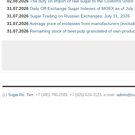
02.08.2026
The duty on import of raw sugar to the Customs Union
31.07.2026
Daily Off-Exchange Sugar Indexes of MOEX as of July
31.07.2026
Sugar Trading on Russian Exchanges: July 31, 2026
31.07.2026
Average price of molasses from manufacturers (exclud
31.07.2026
Remaining stock of beet pulp granulated of own produc
(c)
Sugar.Ru
.
Тел
: +7 (495) 760-2509, +7 (926) 624-3123, e-mail:
admin@sug