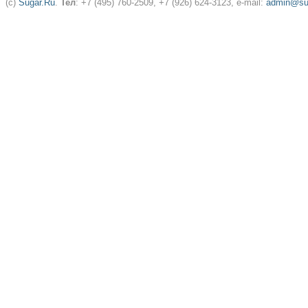
(c)
Sugar.Ru
.
Тел
: +7 (495) 760-2509, +7 (926) 624-3123, e-mail:
admin@sug