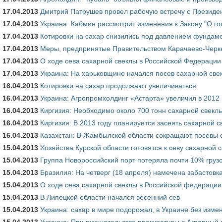
17.04.2013
Дмитрий Патрушев провел рабочую встречу с Президе
17.04.2013
Украина: Кабмин рассмотрит изменения к Закону "О го
17.04.2013
Котировки на сахар снизились под давлением фундам
17.04.2013
Меры, предпринятые Правительством Карачаево-Черке
17.04.2013
О ходе сева сахарной свеклы в Российской Федерации
17.04.2013
Украина: На харьковщине начался посев сахарной све
16.04.2013
Котировки на сахар продолжают увеличиваться
16.04.2013
Украина: Агропромхолдинг «Астарта» увеличил в 2012 
16.04.2013
Киргизия: Необходимо около 700 тонн сахарной свеклы
16.04.2013
Киргизия: В 2013 году планируется засеять сахарной св
16.04.2013
Казахстан: В Жамбылской области сокращают посевы 
15.04.2013
Хозяйства Курской области готовятся к севу сахарной 
15.04.2013
Группа Новороссийский порт потеряла почти 10% груз
15.04.2013
Бразилия: На четверг (18 апреля) намечена забастов
15.04.2013
О ходе сева сахарной свеклы в Российской федерации
15.04.2013
В Липецкой области начался весенний сев
15.04.2013
Украина: сахар в мире подорожал, в Украине без изме
15.04.2013
Украина: При вмешательстве прокуратуры в Аграрный 