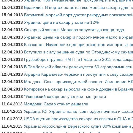
15.04.2013
Бразилия: В портах остается все меньше сахара для п
15.04.2013
Батумский морской порт достиг рекордных показателей
13.04.2013
Украина: цена на сахар упала на 12%
12.04.2013
Сахарный завод в Мордово запустят до конца года
12.04.2013
Украина: Цены на сахар и подсолнечное масло в Украин
12.04.2013
Казахстан: Изменение цен при экспортно-импортных по
12.04.2013
Вступило в силу решение суда по Отрадинскому сахар
12.04.2013
Грузооборот группы НМТП в I квартале 2013 года сокра
12.04.2013
В Тамбовской области реализуется 60 агропромышлен
12.04.2013
Аграрии Карачаево-Черкесии приступили к севу сахар
12.04.2013
Молдова: Союз производителей сахара: Изменение НД
12.04.2013
Котировки на сахар выросли на фоне дождей в Бразил
12.04.2013
"Успенский сахарник" увеличит мощности
11.04.2013
Молдова: Сахар станет дешевле
11.04.2013
Украина: Юг Украины начал сев подсолнечника и саха
11.04.2013
USDA оценил производство сахара из свеклы в США в 
11.04.2013
Украина: Агрохолдинг Веревского купит 80% компании