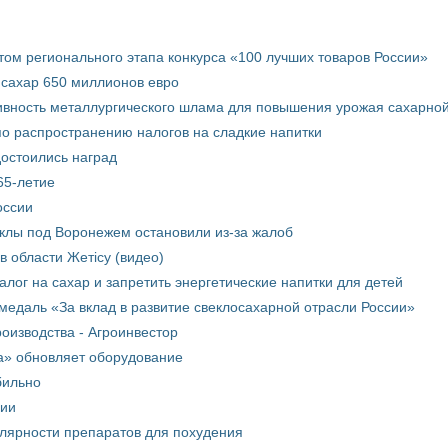
том регионального этапа конкурса «100 лучших товаров России»
 сахар 650 миллионов евро
вность металлургического шлама для повышения урожая сахарной
о распространению налогов на сладкие напитки
достоились наград
65-летие
оссии
еклы под Воронежем остановили из-за жалоб
в области Жетісу (видео)
лог на сахар и запретить энергетические напитки для детей
медаль «За вклад в развитие свеклосахарной отрасли России»
оизводства - Агроинвестор
а» обновляет оборудование
бильно
рии
улярности препаратов для похудения