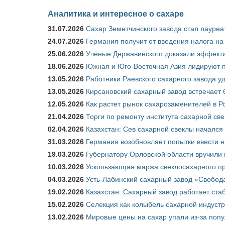
Аналитика и интересное о сахаре
31.07.2026
Сахар Земетчинского завода стал лауреа
24.07.2026
Германия получит от введения налога на
25.06.2026
Учёные Державинского доказали эффекти
18.06.2026
Южная и Юго-Восточная Азия лидируют п
13.05.2026
Работники Раевского сахарного завода у
13.05.2026
Кирсановский сахарный завод встречает 
12.05.2026
Как растет рынок сахарозаменителей в Р
21.04.2026
Торги по ремонту института сахарной св
02.04.2026
Казахстан: Сев сахарной свеклы начался 
31.03.2026
Германия возобновляет попытки ввести на
19.03.2026
Губернатору Орловской области вручили 
10.03.2026
Ускользающая маржа свеклосахарного пр
04.03.2026
Усть-Лабинский сахарный завод «Свобод
19.02.2026
Казахстан: Сахарный завод работает ста
15.02.2026
Селекция как колыбель сахарной индуст
13.02.2026
Мировые цены на сахар упали из-за поп