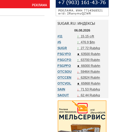
SUGAR.RU: ИНДЕКСЫ
06.08.2026
#11
↑
15.15 c/ft
#5
↑
476.9 $/tn
SUGR
↑
27.72 Rub/kg
FSGYFO
∎
63500 Rub/tn
FSGCFO
↑
63700 Rub/tn
FSGPFO
∎
66000 Rub/tn
OTCSOU
↓
59464 Rub/tn
OTCCEN
↓
62824 Rub/tn
OTCVOL
∎
65868 Rub/tn
SAIN
↓
71.53 Rub/kg
SAOUT
↓
62.44 Rub/kg