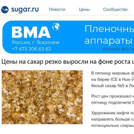
Перейти к основному содержанию
Новости
Цены
Сообщество
Цены на сахар резко выросли на фоне роста 
В пятницу мировые ф
на бирже ICE в Нью-Й
белый сахар №5 в Ло
Рост цен произошел 
пятницу подскочили б
Удорожание нефти по
направлять больше са
потенциально сокращ