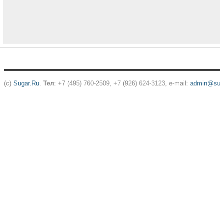
(c)
Sugar.Ru
.
Тел
: +7 (495) 760-2509, +7 (926) 624-3123, e-mail:
admin@sug