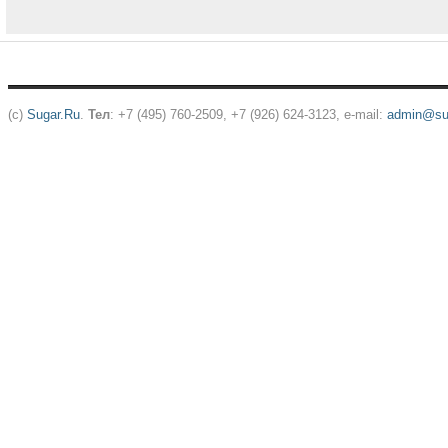
(c)
Sugar.Ru
.
Тел
: +7 (495) 760-2509, +7 (926) 624-3123, e-mail:
admin@sug