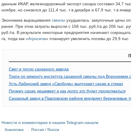
данным ИКАР, железнодорожный экспорт сахара составил 34,7 тыс. т в
ноябре, но снизился до 111,4 тыс. т в декабре и 67,9 тыс. т в январ
Экономика выращивания
свеклы
ухудшилась: закупочные цены опус
ранее. При этом затраты выросли с 158 тыс. руб./га до 206 тыс. р
руб./га. В результате некоторые предприятия начинают сокращать
га, тогда как «
Агросила
» планирует увеличить посевы до 29,9 тыс. г
П
Свет и тепло сахарного завода
Торги по ремонту института сахарной свеклы под Воронежем о
Усть-Лабинский завод «Свобода» выпускает сахар в стиках
Почему сахар дешевеет и как долго это будет продолжаться
Сахарный завод в Павловском районе внедряет бережливые т
Новости и комментарии в нашем Telegram-канале
Аналитика
Россия / Russia