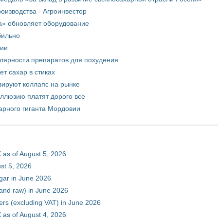
оизводства - Агроинвестор
а» обновляет оборудование
бильно
рии
улярности препаратов для похудения
т сахар в стиках
зируют коллапс на рынке
иллюзию платят дорого все
арного гиганта Мордовии
 as of August 5, 2026
st 5, 2026
gar in June 2026
 and raw) in June 2026
ers (excluding VAT) in June 2026
 as of August 4, 2026