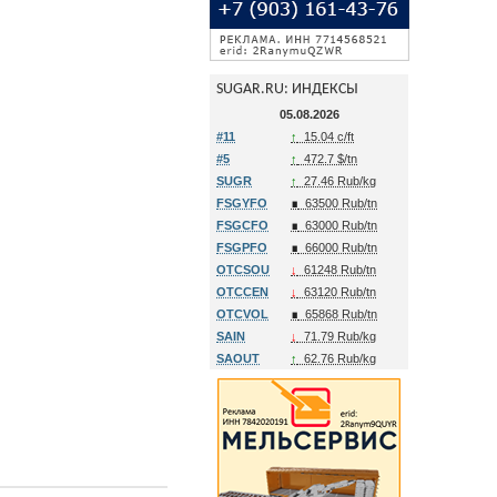
SUGAR.RU: ИНДЕКСЫ
05.08.2026
#11
↑
15.04 c/ft
#5
↑
472.7 $/tn
SUGR
↑
27.46 Rub/kg
FSGYFO
∎
63500 Rub/tn
FSGCFO
∎
63000 Rub/tn
FSGPFO
∎
66000 Rub/tn
OTCSOU
↓
61248 Rub/tn
OTCCEN
↓
63120 Rub/tn
OTCVOL
∎
65868 Rub/tn
SAIN
↓
71.79 Rub/kg
SAOUT
↑
62.76 Rub/kg