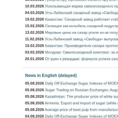
10.03.2026
Ускользающая маржа свеклосахарного пр
04.03.2026
Усть-Лабинский сахарный завод «Свобод
19.02.2026
Казахстан: Сахарный завод работает ста
15.02.2026
Селекция как колыбель сахарной индуст
13.02.2026
Мировые цены на сахар упали из-за поп
11.02.2026
Усть-Лабинский завод «Свобода» выпускае
10.02.2026
Казахстан: Производители сахара прогно
03.02.2026
Молдова: Свеклосахарный комплекс: за 
20.01.2026
От руин к рекордам: формула успеха сах
News in English (delayed)
05.08.2026
Daily Off-Exchange Sugar Indexes of MOEX
05.08.2026
Sugar Trading on Russian Exchanges: Augu
05.08.2026
Kazakhstan: The producer price of white su
05.08.2026
Armenia: Export and import of sugar (white
05.08.2026
Average price of beet pulp from manufactur
04.08.2026
Daily Off-Exchange Sugar Indexes of MOEX