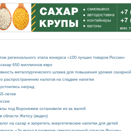
том регионального этапа конкурса «100 лучших товаров России»
 сахар 650 миллионов евро
вность металлургического шлама для повышения урожая сахарной
о распространению налогов на сладкие напитки
достоились наград
65-летие
оссии
еклы под Воронежем остановили из-за жалоб
в области Жетісу (видео)
лог на сахар и запретить энергетические напитки для детей
медаль «За вклад в развитие свеклосахарной отрасли России»