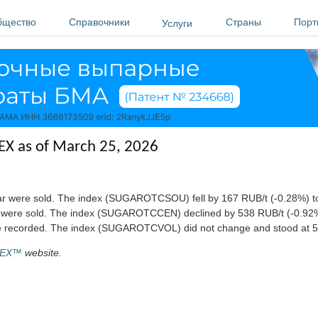
бщество
Справочники
Страны
Порт
Услуги
EX as of March 25, 2026
ugar were sold. The index (SUGAROTCSOU) fell by 167 RUB/t (-0.28%) t
gar were sold. The index (SUGAROTCCEN) declined by 538 RUB/t (-0.92
were recorded. The index (SUGAROTCVOL) did not change and stood at 5
EX™
website.