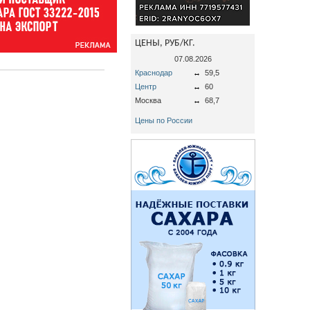
ЦЕНЫ, РУБ/КГ.
07.08.2026
Краснодар
↔
59,5
Центр
↔
60
Москва
↔
68,7
Цены по России