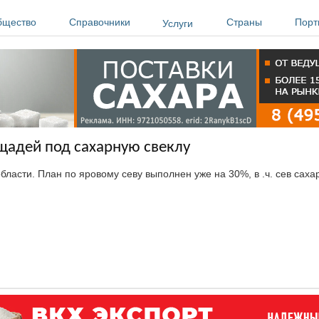
бщество
Справочники
Страны
Порт
Услуги
щадей под сахарную свеклу
бласти. План по яровому севу выполнен уже на 30%, в .ч. сев сах