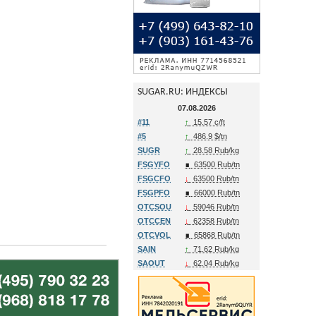
SUGAR.RU: ИНДЕКСЫ
07.08.2026
#11
↑
15.57 c/ft
#5
↑
486.9 $/tn
SUGR
↑
28.58 Rub/kg
FSGYFO
∎
63500 Rub/tn
FSGCFO
↓
63500 Rub/tn
FSGPFO
∎
66000 Rub/tn
OTCSOU
↓
59046 Rub/tn
OTCCEN
↓
62358 Rub/tn
OTCVOL
∎
65868 Rub/tn
SAIN
↑
71.62 Rub/kg
SAOUT
↓
62.04 Rub/kg