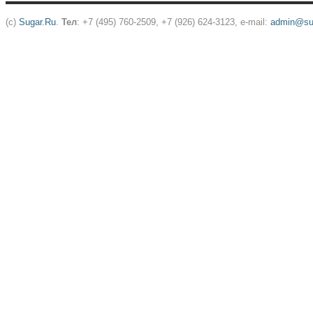
(c)
Sugar.Ru
.
Тел
: +7 (495) 760-2509, +7 (926) 624-3123, e-mail:
admin@sug