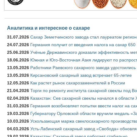
Аналитика и интересное о сахаре
31.07.2026
Сахар Земетчинского завода стал лауреатом регион
24.07.2026
Германия получит от введения налога на сахар 650
25.06.2026
Учёные Державинского доказали эффективность ме
18.06.2026
Южная и Юго-Восточная Азия лидируют по распрост
13.05.2026
Работники Раевского сахарного завода удостоились
13.05.2026
Кирсановский сахарный завод встречает 65-летие
12.05.2026
Как растет рынок сахарозаменителей в России
21.04.2026
Торги по ремонту института сахарной свеклы под В
02.04.2026
Казахстан: Сев сахарной свеклы начался в области 
31.03.2026
Германия возобновляет попытки ввести налог на сах
19.03.2026
Губернатору Орловской области вручили медаль «За
10.03.2026
Ускользающая маржа свеклосахарного производства
04.03.2026
Усть-Лабинский сахарный завод «Свобода» обновля
19.02.2026
Казахстан: Сахарный завод работает стабильно