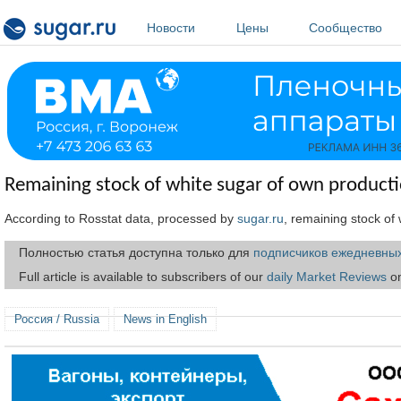
Перейти к основному содержанию
Новости
Цены
Сообщество
Remaining stock of white sugar of own producti
According to Rosstat data, processed by
sugar.ru
, remaining stock o
Полностью статья доступна только для
подписчиков ежедневных
Full article is available to subscribers of our
daily Market Reviews
on
Россия / Russia
News in English