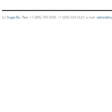
(c)
Sugar.Ru
.
Тел
: +7 (495) 760-2509, +7 (926) 624-3123, e-mail:
admin@sug