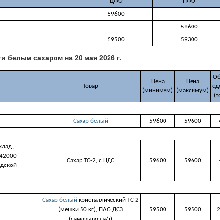
ЦФО
ПФО
59600
59600
59500
59300
ги белым сахаром на 20 мая 2026 г.
Об
Цена
Цена
Товар
сд
(минимум)
(максимум)
(т
Сахар белый
59600
59600
клад,
442000
Сахар ТС-2, с НДС
59600
59600
одской
Сахар белый
кристаллический ТС 2
(мешки 50 кг), ПАО ДСЗ
59500
59500
2
(самовывоз а/т)