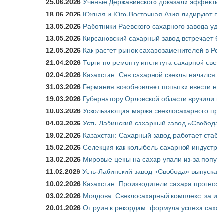
25.06.2026
Учёные Державинского доказали эффекти
18.06.2026
Южная и Юго-Восточная Азия лидируют п
13.05.2026
Работники Раевского сахарного завода у
13.05.2026
Кирсановский сахарный завод встречает 
12.05.2026
Как растет рынок сахарозаменителей в Р
21.04.2026
Торги по ремонту института сахарной св
02.04.2026
Казахстан: Сев сахарной свеклы начался 
31.03.2026
Германия возобновляет попытки ввести на
19.03.2026
Губернатору Орловской области вручили 
10.03.2026
Ускользающая маржа свеклосахарного пр
04.03.2026
Усть-Лабинский сахарный завод «Свобод
19.02.2026
Казахстан: Сахарный завод работает ста
15.02.2026
Селекция как колыбель сахарной индуст
13.02.2026
Мировые цены на сахар упали из-за поп
11.02.2026
Усть-Лабинский завод «Свобода» выпускае
10.02.2026
Казахстан: Производители сахара прогно
03.02.2026
Молдова: Свеклосахарный комплекс: за 
20.01.2026
От руин к рекордам: формула успеха сах