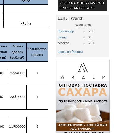
ЮФО
ЦЕНЫ, РУБ/КГ.
58700
07.08.2026
Краснодар
↔
59,5
Центр
↔
60
Москва
↔
68,7
ъем
Объем
Количество
Цены по России
елок
сделок
сделок
онн)
(рублей)
40
2384000
1
40
2384000
1
00
11900000
3