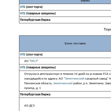
Биржа
НТБ
(спот-торги)
НТБ
(товарные аукционы)
Петербургская биржа
Тор
Базис поставки
НТБ
(спот-торги)
АО "
ЕКСЗ
"
НТБ
(товарные аукционы)
Отгрузка в автотранспорт в течение 14 дней на условиях FCA с
находящийся по адресу: АО "
Земетчинский
сахарный завод" 
Пензенская область,
Земетчинский
район, р.п. Земетчино, Зав
проезд, д. 1
Петербургская биржа
АО ДСЗ