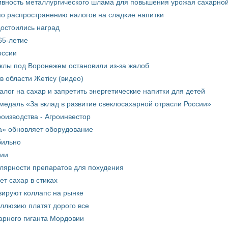
вность металлургического шлама для повышения урожая сахарной
о распространению налогов на сладкие напитки
достоились наград
65-летие
оссии
еклы под Воронежем остановили из-за жалоб
в области Жетісу (видео)
лог на сахар и запретить энергетические напитки для детей
медаль «За вклад в развитие свеклосахарной отрасли России»
оизводства - Агроинвестор
а» обновляет оборудование
бильно
рии
улярности препаратов для похудения
т сахар в стиках
зируют коллапс на рынке
иллюзию платят дорого все
арного гиганта Мордовии