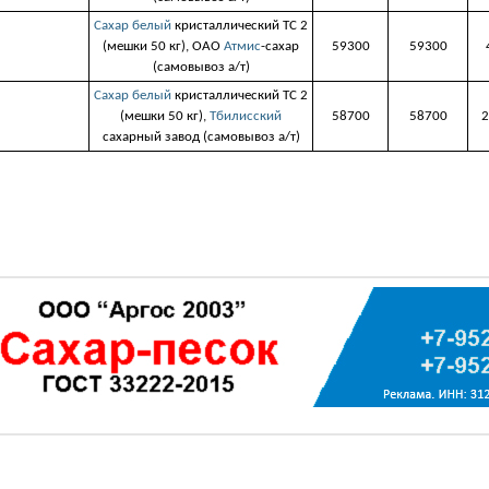
Сахар белый
кристаллический ТС 2
(мешки 50 кг), ОАО
Атмис
-сахар
59300
59300
(самовывоз а/т)
Сахар белый
кристаллический ТС 2
(мешки 50 кг),
Тбилисский
58700
58700
2
сахарный завод (самовывоз а/т)