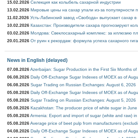
15.02.2026
Селекция как колыбель сахарной индустрии
13.02.2026
Мировые цены на сахар упали из-за популярности 
11.02.2026
Усть-Лабинский завод «Свобода» выпускает сахар в 
10.02.2026
Казахстан: Производители сахара прогнозируют кол
03.02.2026
Молдова: Свеклосахарный комплекс: за иллюзию пл
20.01.2026
От руин к рекордам: формула успеха сахарного гиг
News in English (delayed)
07.08.2026
Azerbaijan: Sugar Production in the First Six Months o
06.08.2026
Daily Off-Exchange Sugar Indexes of MOEX as of Augu
06.08.2026
Sugar Trading on Russian Exchanges: August 6, 2026
05.08.2026
Daily Off-Exchange Sugar Indexes of MOEX as of Augu
05.08.2026
Sugar Trading on Russian Exchanges: August 5, 2026
05.08.2026
Kazakhstan: The producer price of white sugar in Jun
05.08.2026
Armenia: Export and import of sugar (white and raw) i
05.08.2026
Average price of beet pulp from manufacturers (exclud
04.08.2026
Daily Off-Exchange Sugar Indexes of MOEX as of Augu