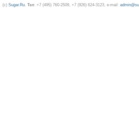
(c)
Sugar.Ru
.
Тел
: +7 (495) 760-2509, +7 (926) 624-3123, e-mail:
admin@sug