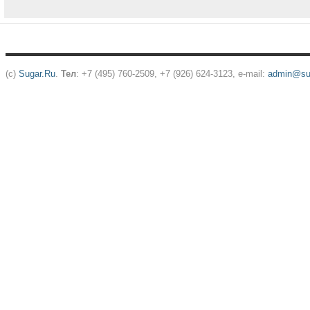
(c)
Sugar.Ru
.
Тел
: +7 (495) 760-2509, +7 (926) 624-3123, e-mail:
admin@sug