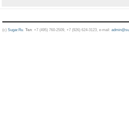
(c)
Sugar.Ru
.
Тел
: +7 (495) 760-2509, +7 (926) 624-3123, e-mail:
admin@sug