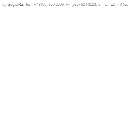
(c)
Sugar.Ru
.
Тел
: +7 (495) 760-2509, +7 (926) 624-3123, e-mail:
admin@sug