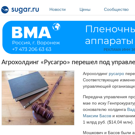
Перейти к основному содержанию
Новости
Цены
Сообщество
Агрохолдинг «Русагро» перешел под управле
Агрохолдинг
русагро
пере
Соответствующие изменен
управляющей организаци
Передача управления про
мае по иску Генпрокурат
основателю холдинга
Вад
Максим Басов
и компании
1 млрд руб. ($14,04 млн).
Мошкович и Басов были а