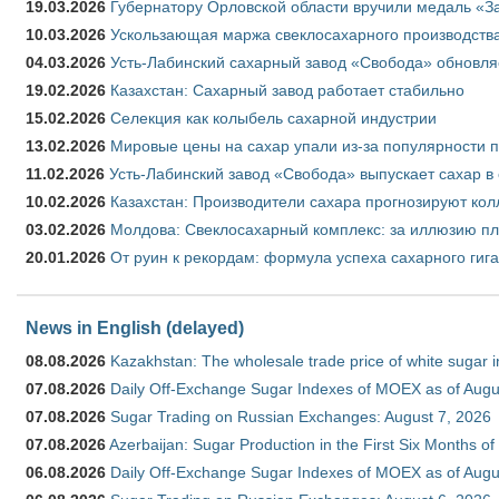
19.03.2026
Губернатору Орловской области вручили медаль «За
10.03.2026
Ускользающая маржа свеклосахарного производства
04.03.2026
Усть-Лабинский сахарный завод «Свобода» обновля
19.02.2026
Казахстан: Сахарный завод работает стабильно
15.02.2026
Селекция как колыбель сахарной индустрии
13.02.2026
Мировые цены на сахар упали из-за популярности 
11.02.2026
Усть-Лабинский завод «Свобода» выпускает сахар в 
10.02.2026
Казахстан: Производители сахара прогнозируют кол
03.02.2026
Молдова: Свеклосахарный комплекс: за иллюзию пл
20.01.2026
От руин к рекордам: формула успеха сахарного гиг
News in English (delayed)
08.08.2026
Kazakhstan: The wholesale trade price of white sugar i
07.08.2026
Daily Off-Exchange Sugar Indexes of MOEX as of Augu
07.08.2026
Sugar Trading on Russian Exchanges: August 7, 2026
07.08.2026
Azerbaijan: Sugar Production in the First Six Months o
06.08.2026
Daily Off-Exchange Sugar Indexes of MOEX as of Augu