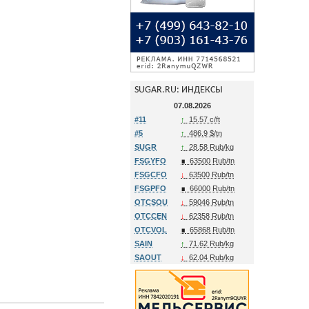
SUGAR.RU: ИНДЕКСЫ
07.08.2026
#11
↑
15.57 c/ft
#5
↑
486.9 $/tn
SUGR
↑
28.58 Rub/kg
FSGYFO
∎
63500 Rub/tn
FSGCFO
↓
63500 Rub/tn
FSGPFO
∎
66000 Rub/tn
OTCSOU
↓
59046 Rub/tn
OTCCEN
↓
62358 Rub/tn
OTCVOL
∎
65868 Rub/tn
SAIN
↑
71.62 Rub/kg
SAOUT
↓
62.04 Rub/kg