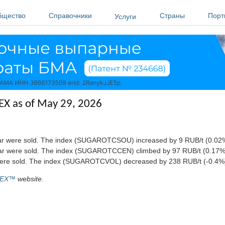
бщество
Справочники
Страны
Порт
Услуги
EX as of May 29, 2026
sugar were sold. The index (SUGAROTCSOU) increased by 9 RUB/t (0.02%
sugar were sold. The index (SUGAROTCCEN) climbed by 97 RUB/t (0.17%
ar were sold. The index (SUGAROTCVOL) decreased by 238 RUB/t (-0.4%)
EX™
website.