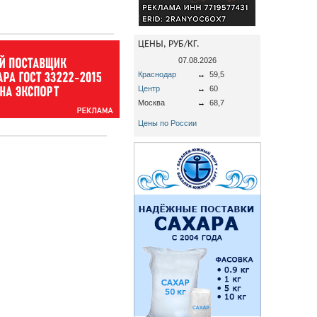
ЦЕНЫ, РУБ/КГ.
07.08.2026
Краснодар
↔
59,5
Центр
↔
60
Москва
↔
68,7
Цены по России