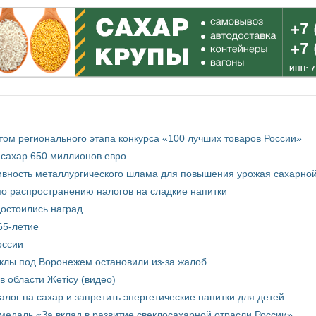
том регионального этапа конкурса «100 лучших товаров России»
 сахар 650 миллионов евро
вность металлургического шлама для повышения урожая сахарной
о распространению налогов на сладкие напитки
достоились наград
65-летие
оссии
еклы под Воронежем остановили из-за жалоб
в области Жетісу (видео)
лог на сахар и запретить энергетические напитки для детей
медаль «За вклад в развитие свеклосахарной отрасли России»