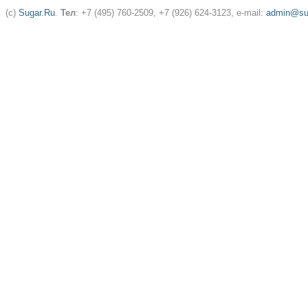
(c)
Sugar.Ru
.
Тел
: +7 (495) 760-2509, +7 (926) 624-3123, e-mail:
admin@sug