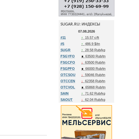
SUGAR.RU: ИНДЕКСЫ
07.08.2026
#11
↑
15.57 c/ft
#5
↑
486.9 $/tn
SUGR
↑
28.58 Rub/kg
FSGYFO
∎
63500 Rub/tn
FSGCFO
↓
63500 Rub/tn
FSGPFO
∎
66000 Rub/tn
OTCSOU
↓
59046 Rub/tn
OTCCEN
↓
62358 Rub/tn
OTCVOL
∎
65868 Rub/tn
SAIN
↑
71.62 Rub/kg
SAOUT
↓
62.04 Rub/kg