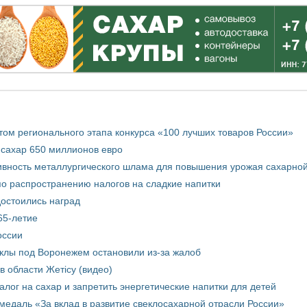
том регионального этапа конкурса «100 лучших товаров России»
 сахар 650 миллионов евро
вность металлургического шлама для повышения урожая сахарной
о распространению налогов на сладкие напитки
достоились наград
65-летие
оссии
еклы под Воронежем остановили из-за жалоб
в области Жетісу (видео)
лог на сахар и запретить энергетические напитки для детей
медаль «За вклад в развитие свеклосахарной отрасли России»