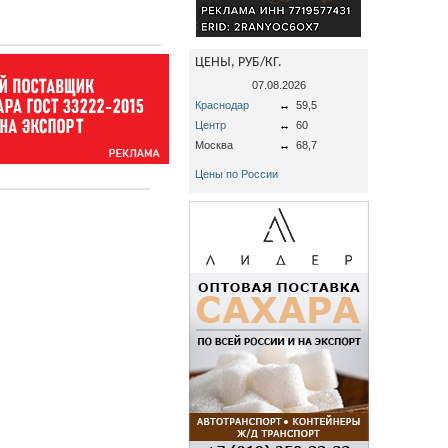
ЦЕНЫ, РУБ/КГ.
07.08.2026
Краснодар
↔
59,5
Центр
↔
60
Москва
↔
68,7
Цены по России