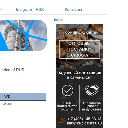
ы
Telegram
RSS
Контакты
Войти
e price of RUR
VFD
58500