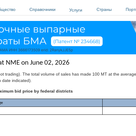
бщество
Справочники
Страны
Порт
Услуги
n at NME on June 02, 2026
ot trading). The total volume of sales has made 100 MT at the averag
date indicated).
imum bid price by federal districts
ge