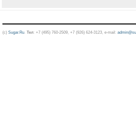
(c)
Sugar.Ru
.
Тел
: +7 (495) 760-2509, +7 (926) 624-3123, e-mail:
admin@sug