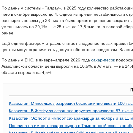
По данным системы «Талдау», в 2025 году количество работающих 
чего в октябре выросло до 4. Одной из причин нестабильности о
расширить посевы до 38 тыс. га было принято решение сократить и
уменьшилась на 29,1% — с 25 тыс. до 17,8 тыс. га, а валовой сбор
ранее.
Ещё одним фактором отрасль считает внедрение новых правил бир
центры могут ограничивать доступ к оборотным средствам. Власти,
По данным БНС, в январе–апреле 2026 года
сахар-песок
подорожа
Акмолинской области цены выросли на 10,5%, в Алматы — на 14,4%
области выросли на 4,5%.
П
Казахстан: Минсельхоз разрешил беспошлинно ввезти 100 тыс
Казахстан: В Жетісу за сезон планируется произвести 87 тыс. 
Казахстан: Экспорт и импорт сахара-сырца за ноябрь и за 11 
Пошлина на импорт сахара-сырца в Таможенный союз в ноябре
Казахстан: В Жетісу убрано почти 94% полей сахарной саеклы