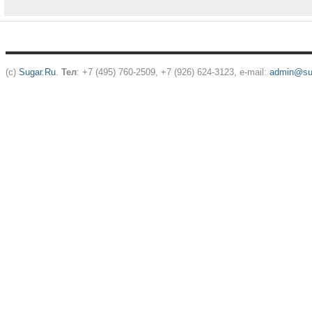
(c)
Sugar.Ru
.
Тел
: +7 (495) 760-2509, +7 (926) 624-3123, e-mail:
admin@sug