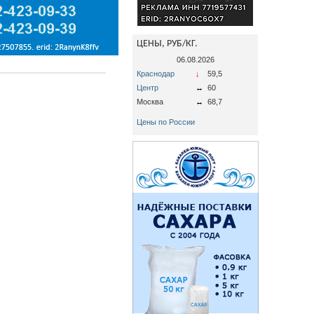
ЦЕНЫ, РУБ/КГ.
06.08.2026
Краснодар
↓
59,5
Центр
↔
60
Москва
↔
68,7
Цены по России