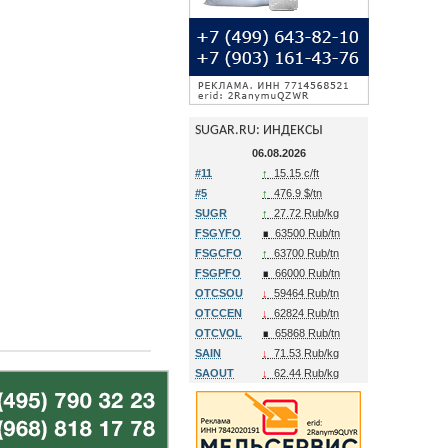
SUGAR.RU: ИНДЕКСЫ
06.08.2026
#11
↑
15.15 c/ft
#5
↑
476.9 $/tn
SUGR
↑
27.72 Rub/kg
FSGYFO
∎
63500 Rub/tn
FSGCFO
↑
63700 Rub/tn
FSGPFO
∎
66000 Rub/tn
OTCSOU
↓
59464 Rub/tn
OTCCEN
↓
62824 Rub/tn
OTCVOL
∎
65868 Rub/tn
SAIN
↓
71.53 Rub/kg
SAOUT
↓
62.44 Rub/kg