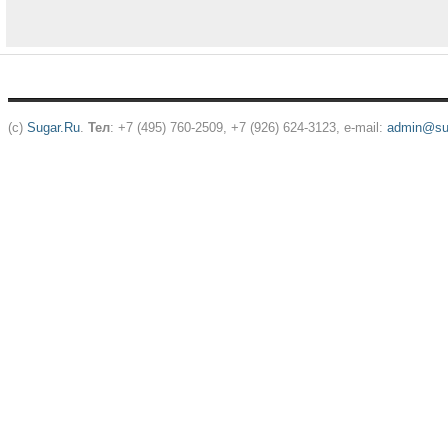
(c)
Sugar.Ru
.
Тел
: +7 (495) 760-2509, +7 (926) 624-3123, e-mail:
admin@sug