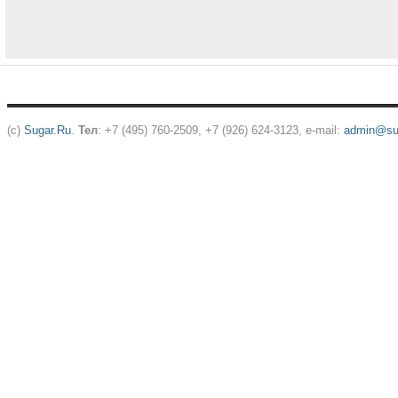
(c)
Sugar.Ru
.
Тел
: +7 (495) 760-2509, +7 (926) 624-3123, e-mail:
admin@sug