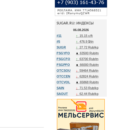
SUGAR.RU: ИНДЕКСЫ
06.08.2026
#11
↑
15.15 c/ft
#5
↑
476.9 $/tn
SUGR
↑
27.72 Rub/kg
FSGYFO
∎
63500 Rub/tn
FSGCFO
↑
63700 Rub/tn
FSGPFO
∎
66000 Rub/tn
OTCSOU
↓
59464 Rub/tn
OTCCEN
↓
62824 Rub/tn
OTCVOL
∎
65868 Rub/tn
SAIN
↓
71.53 Rub/kg
SAOUT
↓
62.44 Rub/kg