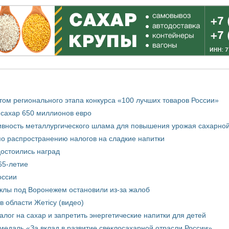
том регионального этапа конкурса «100 лучших товаров России»
 сахар 650 миллионов евро
вность металлургического шлама для повышения урожая сахарной
о распространению налогов на сладкие напитки
достоились наград
65-летие
оссии
еклы под Воронежем остановили из-за жалоб
в области Жетісу (видео)
лог на сахар и запретить энергетические напитки для детей
медаль «За вклад в развитие свеклосахарной отрасли России»