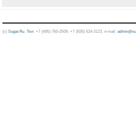
(c)
Sugar.Ru
.
Тел
: +7 (495) 760-2509, +7 (926) 624-3123, e-mail:
admin@sug