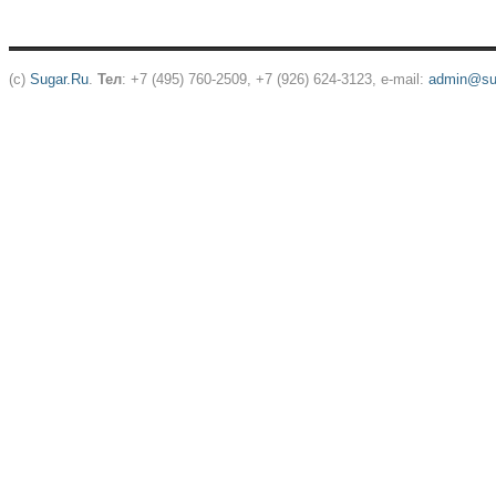
(c)
Sugar.Ru
.
Тел
: +7 (495) 760-2509, +7 (926) 624-3123, e-mail:
admin@sug