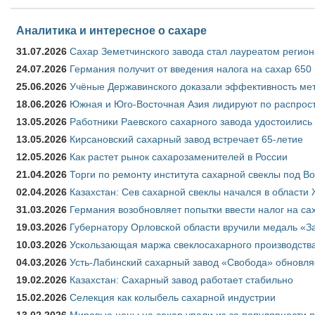
Аналитика и интересное о сахаре
31.07.2026
Сахар Земетчинского завода стал лауреатом регион
24.07.2026
Германия получит от введения налога на сахар 650
25.06.2026
Учёные Державинского доказали эффективность ме
18.06.2026
Южная и Юго-Восточная Азия лидируют по распрост
13.05.2026
Работники Раевского сахарного завода удостоились
13.05.2026
Кирсановский сахарный завод встречает 65-летие
12.05.2026
Как растет рынок сахарозаменителей в России
21.04.2026
Торги по ремонту института сахарной свеклы под В
02.04.2026
Казахстан: Сев сахарной свеклы начался в области 
31.03.2026
Германия возобновляет попытки ввести налог на сах
19.03.2026
Губернатору Орловской области вручили медаль «За
10.03.2026
Ускользающая маржа свеклосахарного производства
04.03.2026
Усть-Лабинский сахарный завод «Свобода» обновля
19.02.2026
Казахстан: Сахарный завод работает стабильно
15.02.2026
Селекция как колыбель сахарной индустрии
13.02.2026
Мировые цены на сахар упали из-за популярности 