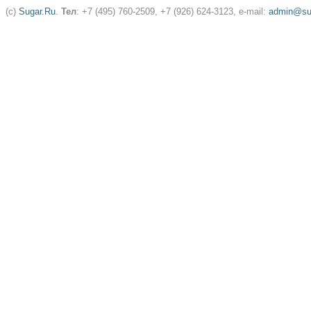
(c)
Sugar.Ru
.
Тел
: +7 (495) 760-2509, +7 (926) 624-3123, e-mail:
admin@sug