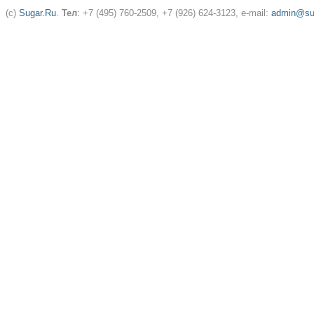
(c)
Sugar.Ru
.
Тел
: +7 (495) 760-2509, +7 (926) 624-3123, e-mail:
admin@sug