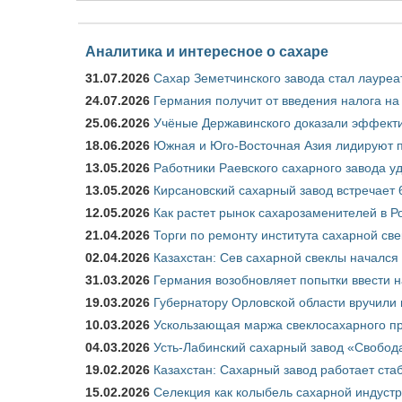
Аналитика и интересное о сахаре
31.07.2026
Сахар Земетчинского завода стал лауреа
24.07.2026
Германия получит от введения налога на
25.06.2026
Учёные Державинского доказали эффекти
18.06.2026
Южная и Юго-Восточная Азия лидируют п
13.05.2026
Работники Раевского сахарного завода у
13.05.2026
Кирсановский сахарный завод встречает 
12.05.2026
Как растет рынок сахарозаменителей в Р
21.04.2026
Торги по ремонту института сахарной св
02.04.2026
Казахстан: Сев сахарной свеклы начался 
31.03.2026
Германия возобновляет попытки ввести на
19.03.2026
Губернатору Орловской области вручили 
10.03.2026
Ускользающая маржа свеклосахарного пр
04.03.2026
Усть-Лабинский сахарный завод «Свобод
19.02.2026
Казахстан: Сахарный завод работает ста
15.02.2026
Селекция как колыбель сахарной индуст