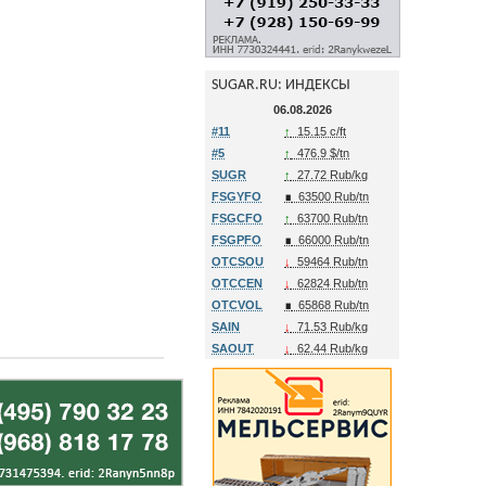
SUGAR.RU: ИНДЕКСЫ
06.08.2026
#11
↑
15.15 c/ft
#5
↑
476.9 $/tn
SUGR
↑
27.72 Rub/kg
FSGYFO
∎
63500 Rub/tn
FSGCFO
↑
63700 Rub/tn
FSGPFO
∎
66000 Rub/tn
OTCSOU
↓
59464 Rub/tn
OTCCEN
↓
62824 Rub/tn
OTCVOL
∎
65868 Rub/tn
SAIN
↓
71.53 Rub/kg
SAOUT
↓
62.44 Rub/kg