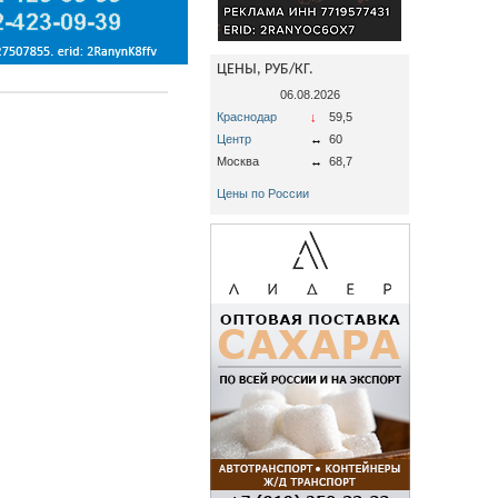
ЦЕНЫ, РУБ/КГ.
06.08.2026
Краснодар
↓
59,5
Центр
↔
60
Москва
↔
68,7
Цены по России