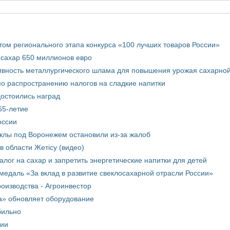
том регионального этапа конкурса «100 лучших товаров России»
 сахар 650 миллионов евро
вность металлургического шлама для повышения урожая сахарной
о распространению налогов на сладкие напитки
достоились наград
65-летие
оссии
еклы под Воронежем остановили из-за жалоб
в области Жетісу (видео)
лог на сахар и запретить энергетические напитки для детей
медаль «За вклад в развитие свеклосахарной отрасли России»
оизводства - Агроинвестор
а» обновляет оборудование
бильно
рии