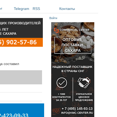
ы
Telegram
RSS
Контакты
Войти
да составил