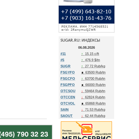
SUGAR.RU: ИНДЕКСЫ
06.08.2026
#11
↑
15.15 c/ft
#5
↑
476.9 $/tn
SUGR
↑
27.72 Rub/kg
FSGYFO
∎
63500 Rub/tn
FSGCFO
↑
63700 Rub/tn
FSGPFO
∎
66000 Rub/tn
OTCSOU
↓
59464 Rub/tn
OTCCEN
↓
62824 Rub/tn
OTCVOL
∎
65868 Rub/tn
SAIN
↓
71.53 Rub/kg
SAOUT
↓
62.44 Rub/kg