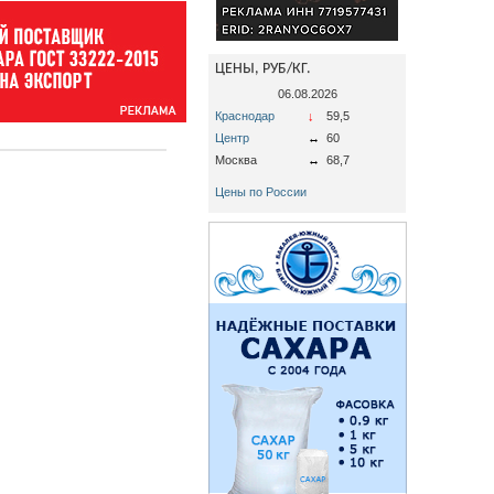
ЦЕНЫ, РУБ/КГ.
06.08.2026
Краснодар
↓
59,5
Центр
↔
60
Москва
↔
68,7
Цены по России