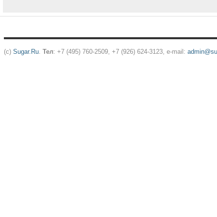
(c)
Sugar.Ru
.
Тел
: +7 (495) 760-2509, +7 (926) 624-3123, e-mail:
admin@sug