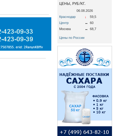
ЦЕНЫ, РУБ/КГ.
06.08.2026
Краснодар
↓
59,5
Центр
↔
60
Москва
↔
68,7
Цены по России