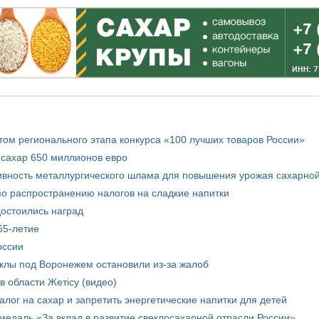
том регионального этапа конкурса «100 лучших товаров России»
 сахар 650 миллионов евро
вность металлургического шлама для повышения урожая сахарной
о распространению налогов на сладкие напитки
достоились наград
65-летие
оссии
еклы под Воронежем остановили из-за жалоб
в области Жетісу (видео)
лог на сахар и запретить энергетические напитки для детей
медаль «За вклад в развитие свеклосахарной отрасли России»