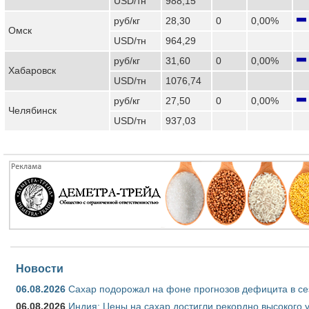
USD/тн
988,15
руб/кг
28,30
0
0,00%
Омск
USD/тн
964,29
руб/кг
31,60
0
0,00%
Хабаровск
USD/тн
1076,74
руб/кг
27,50
0
0,00%
Челябинск
USD/тн
937,03
Новости
06.08.2026
Сахар подорожал на фоне прогнозов дефицита в се
06.08.2026
Индия: Цены на сахар достигли рекордно высокого 