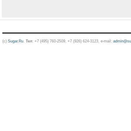
(c)
Sugar.Ru
.
Тел
: +7 (495) 760-2509, +7 (926) 624-3123, e-mail:
admin@sug