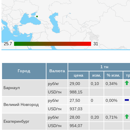
25.7
25.7
31
31
1 тн
Город
Валюта
цена
изм.
% изм.
т
руб/кг
29,00
0,10
0,34%
Барнаул
USD/тн
988,15
руб/кг
27,50
0
0,00%
Великий Новгород
USD/тн
937,03
руб/кг
28,00
0,20
0,71%
Екатеринбург
USD/тн
954,07