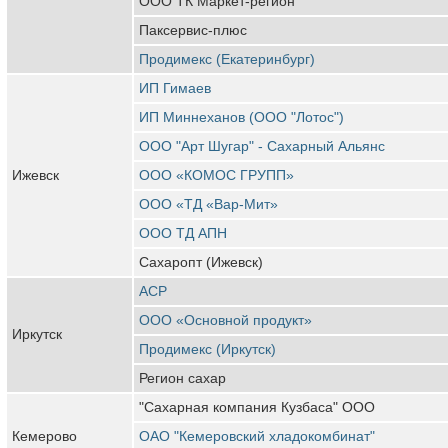
ООО ТК Маркет-регион
Паксервис-плюс
Продимекс (Екатеринбург)
ИП Гимаев
ИП Миннеханов (ООО "Лотос")
ООО "Арт Шугар" - Сахарный Альянс
Ижевск
ООО «КОМОС ГРУПП»
ООО «ТД «Вар-Мит»
ООО ТД АПН
Сахаропт (Ижевск)
АСР
ООО «Основной продукт»
Иркутск
Продимекс (Иркутск)
Регион сахар
"Сахарная компания Кузбаса" ООО
Кемерово
ОАО "Кемеровский хладокомбинат"