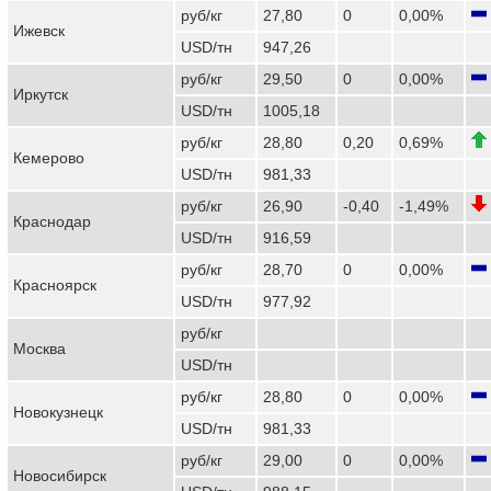
руб/кг
27,80
0
0,00%
Ижевск
USD/тн
947,26
руб/кг
29,50
0
0,00%
Иркутск
USD/тн
1005,18
руб/кг
28,80
0,20
0,69%
Кемерово
USD/тн
981,33
руб/кг
26,90
-0,40
-1,49%
Краснодар
USD/тн
916,59
руб/кг
28,70
0
0,00%
Красноярск
USD/тн
977,92
руб/кг
Москва
USD/тн
руб/кг
28,80
0
0,00%
Новокузнецк
USD/тн
981,33
руб/кг
29,00
0
0,00%
Новосибирск