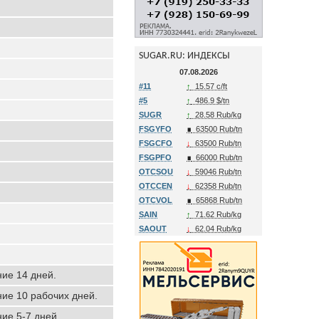
SUGAR.RU: ИНДЕКСЫ
07.08.2026
#11
↑
15.57 c/ft
#5
↑
486.9 $/tn
SUGR
↑
28.58 Rub/kg
FSGYFO
∎
63500 Rub/tn
FSGCFO
↓
63500 Rub/tn
FSGPFO
∎
66000 Rub/tn
OTCSOU
↓
59046 Rub/tn
OTCCEN
↓
62358 Rub/tn
OTCVOL
∎
65868 Rub/tn
SAIN
↑
71.62 Rub/kg
SAOUT
↓
62.04 Rub/kg
ние 14 дней.
ние 10 рабочих дней.
ние 5-7 дней.