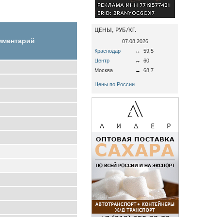
ЦЕНЫ, РУБ/КГ.
мментарий
07.08.2026
Краснодар
↔
59,5
Центр
↔
60
Москва
↔
68,7
Цены по России