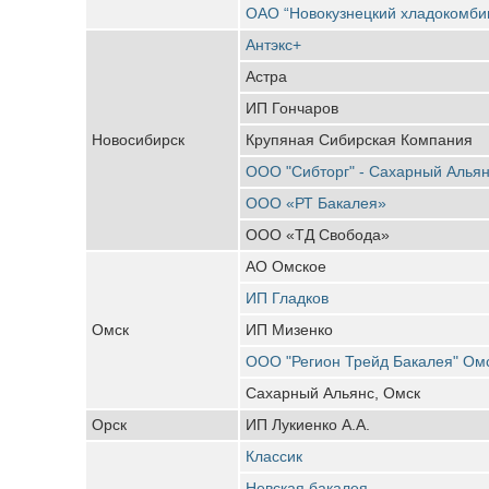
ОАО “Новокузнецкий хладокомби
Антэкс+
Астра
ИП Гончаров
Новосибирск
Крупяная Сибирская Компания
ООО "Сибторг" - Сахарный Алья
ООО «РТ Бакалея»
ООО «ТД Свобода»
АО Омское
ИП Гладков
Омск
ИП Мизенко
ООО "Регион Трейд Бакалея" Ом
Сахарный Альянс, Омск
Орск
ИП Лукиенко А.А.
Классик
Невская бакалея