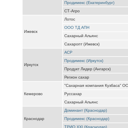
Продимекс (Екатеринбург)
СТ-Агро
Лотос
ООО ТД АПН
Ижевск
Сахарный Альянс
Сахаропт (Ижевск)
АСР
Продимекс (Иркутск)
Иркутск
Продукт Лидер (Ангарск)
Регион сахар
"Сахарная компания Кузбаса" О
Кемерово
Руссахар
Сахарный Альянс
Доминант (Краснодар)
Краснодар
Продимекс (Краснодар)
ТРИО XXI (Краснодар)