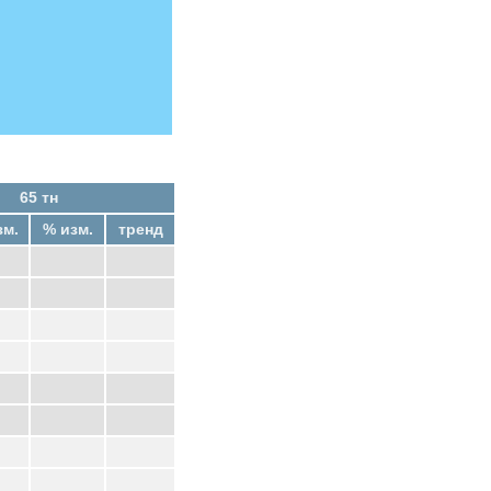
65 тн
зм.
% изм.
тренд