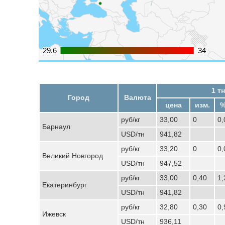
29.6
29.6
34
34
1 тн
Город
Валюта
цена
изм.
%
руб/кг
33,00
0
0
Барнаул
USD/тн
941,82
руб/кг
33,20
0
0
Великий Новгород
USD/тн
947,52
руб/кг
33,00
0,40
1
Екатеринбург
USD/тн
941,82
руб/кг
32,80
0,30
0
Ижевск
USD/тн
936,11