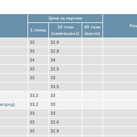
Цена за партию
Ко
10 тонн
65 тонн
1 тонна
(самовывоз)
(вагон)
33
32,8
33
32,8
34
34
33
32,5
33
33
33,5
33,2
33
вгород)
33,2
33
33
33
33
32,6
33
32,8