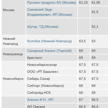
Русские продукты АО (Москва)
61,15
61,05
Саковский Заур
Москва
61,5
Владимирович, ИП (Москва)
Шугар, ТД (Москва)
62,1
Нижний
Колобок (Нижний Новгород)
63,5
63
Новгород
Сахарный Альянс (Торгсиб)
69
69
Новокузнецк
Кристалл
69
69
Новосибирсксахар
67,5
67,5
ООО «РТ Бакалея»
67,5
67,5
Новосибирск
Сибирь Сахар
67,5
67,5
Сибторг (Новосибирск)
68
68
Сибтрейд-НСК
68
68
Алехно И.Н., ИП
67
66,5
АО Омское
66,5
66,5