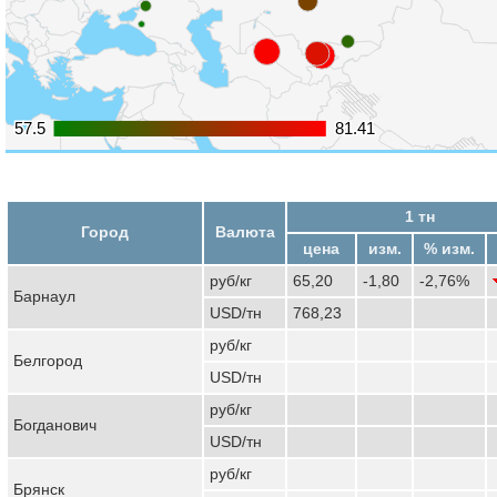
57.5
57.5
81.41
81.41
1 тн
Город
Валюта
цена
изм.
% изм.
руб/кг
65,20
-1,80
-2,76%
Барнаул
USD/тн
768,23
руб/кг
Белгород
USD/тн
руб/кг
Богданович
USD/тн
руб/кг
Брянск