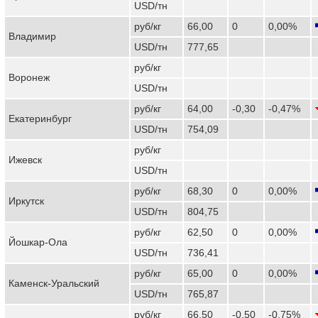
USD/тн
руб/кг
66,00
0
0,00%
Владимир
USD/тн
777,65
руб/кг
Воронеж
USD/тн
руб/кг
64,00
-0,30
-0,47%
Екатеринбург
USD/тн
754,09
руб/кг
Ижевск
USD/тн
руб/кг
68,30
0
0,00%
Иркутск
USD/тн
804,75
руб/кг
62,50
0
0,00%
Йошкар-Ола
USD/тн
736,41
руб/кг
65,00
0
0,00%
Каменск-Уральский
USD/тн
765,87
руб/кг
66,50
-0,50
-0,75%