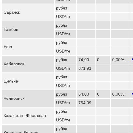
руб/кг
Саранск
USD/тн
руб/кг
Тамбов
USD/тн
руб/кг
Уфа
USD/тн
руб/кг
74,00
0
0,00%
Хабаровск
USD/тн
871,91
руб/кг
Цильна
USD/тн
руб/кг
64,00
0
0,00%
Челябинск
USD/тн
754,09
руб/кг
Казахстан: Жесказган
USD/тн
руб/кг
Киргизия: Бишкек