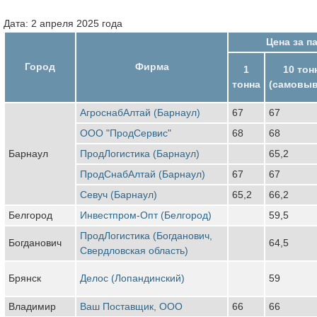
Дата: 2 апреля 2025 года
Цена за п
Город
Фирма
1
10 тон
тонна
(самовыв
АгроснабАлтай (Барнаул)
67
67
ООО "ПродСервис"
68
68
Барнаул
ПродЛогистика (Барнаул)
65,2
ПродСнабАлтай (Барнаул)
67
67
Севуч (Барнаул)
65,2
66,2
Белгород
Инвестпром-Опт (Белгород)
59,5
ПродЛогистика (Богданович,
Богданович
64,5
Свердловская область)
Брянск
Делос (Лопандинский)
59
Владимир
Ваш Поставщик, ООО
66
66