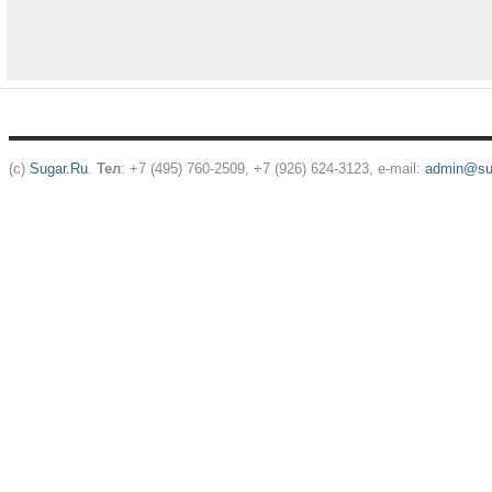
(c)
Sugar.Ru
.
Тел
: +7 (495) 760-2509, +7 (926) 624-3123, e-mail:
admin@sug