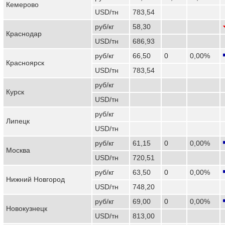
Кемерово
USD/тн
783,54
руб/кг
58,30
Краснодар
USD/тн
686,93
руб/кг
66,50
0
0,00%
Красноярск
USD/тн
783,54
руб/кг
Курск
USD/тн
руб/кг
Липецк
USD/тн
руб/кг
61,15
0
0,00%
Москва
USD/тн
720,51
руб/кг
63,50
0
0,00%
Нижний Новгород
USD/тн
748,20
руб/кг
69,00
0
0,00%
Новокузнецк
USD/тн
813,00