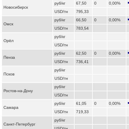
руб/кг
67,50
0
0,00%
Новосибирск
USD/тн
795,33
руб/кг
66,50
0
0,00%
Омск
USD/тн
783,54
руб/кг
Орёл
USD/тн
руб/кг
62,50
0
0,00%
Пенза
USD/тн
736,41
руб/кг
Псков
USD/тн
руб/кг
Ростов-на-Дону
USD/тн
руб/кг
61,05
0
0,00%
Самара
USD/тн
719,33
руб/кг
Санкт-Петербург
USD/тн