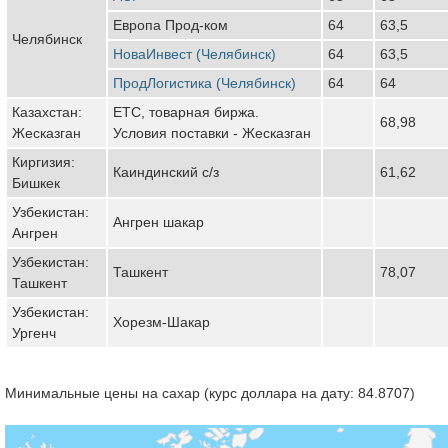
Европа Прод-ком
64
63,5
Челябинск
НоваИнвест (Челябинск)
64
63,5
ПродЛогистика (Челябинск)
64
64
Казахстан:
ЕТС, товарная биржа.
68,98
Жесказган
Условия поставки - Жесказган
Киргизия:
Каиндинский с/з
61,62
Бишкек
Узбекистан:
Ангрен шакар
Ангрен
Узбекистан:
Ташкент
78,07
Ташкент
Узбекистан:
Хорезм-Шакар
Ургенч
Минимальные цены на сахар (курс доллара на дату: 84.8707)