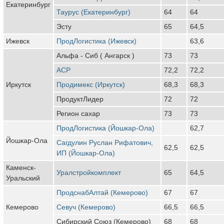
Екатеринбург
Таурус (Екатеринбург)
64
64
Эсту
65
64,5
Ижевск
ПродЛогистика (Ижевск)
63,6
Альфа - Сиб ( Ангарск )
73
73
АСР
72,2
72,2
Иркутск
Продимекс (Иркутск)
68,3
68,3
ПродуктЛидер
72
72
Регион сахар
73
73
ПродЛогистика (Йошкар-Ола)
62,7
Йошкар-Ола
Сагдулин Руслан Рифатович,
62,5
62,5
ИП (Йошкар-Ола)
Каменск-
Уралстройкомплект
65
64,5
Уральский
ПродснабАлтай (Кемерово)
67
67
Кемерово
Севуч (Кемерово)
66,5
66,5
Сибирский Союз (Кемерово)
68
68