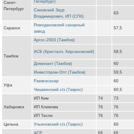
Петербург)
Санкт-
Петербург
Саковский Заур
63
Владимирович, ИП (СПб)
Ромодановский сахарный
Саранск
57,5
завод
Аргос-2003 (Тамбов)
АСБ (Кристалл, Кирсановский)
58,5
Тамбов
Доминант (Тамбов)
60
Инвестпром-Опт (Тамбов)
59,5
Раевсксахар
60
Уфа
Чишминский с/з (Таврос)
60,5
ИП Ким
74
73
Хабаровск
ИП Климова
76
76
ИП Тесля
76
76
Цильна
Ульяновский с/з (Таврос)
60
АСР
65
65