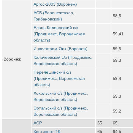
Аргос-2003 (Воронеж)
АСБ (Воронежсахар,
58,5
Грибановский)
Елань-Коленовский с/з
(Продимекс, Воронежская
59,41
область)
Инвестпром-Опт (Воронеж)
59,5
Калачеевский с/з (Продимекс,
Воронеж
59,3
Воронежская область)
Перелешинский с/з
(Продимекс, Воронежская
59,4
область)
Хохольский с/з (Продимекс,
59,3
Воронежская область)
Эртильский с/з (Продимекс,
59,2
Воронежская область)
АСР
65
65
Континент ТД
65
64,5