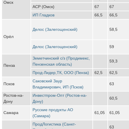
Омск
АСР (Омск)
67
67
ИП Гладков
66,5
66,5
Делос (Залегощенский)
58,5
Орёл
Делос (Залегощенский)
59
Земетчинский с/з (Продимекс,
59,3
Пензенская область)
Пенза
Прод-Лидер,ТК, ООО (Пенза)
62,5
62,5
Саковский Заур
Псков
63
Владимирович, ИП (Псков)
Ростов-на-
Инвестпром-Опт (Ростов-на-
60,5
Дону
Дону)
Русские продукты АО
Самара
61,05
61,05
(Самара)
ПродЛогистика (Санкт-
63