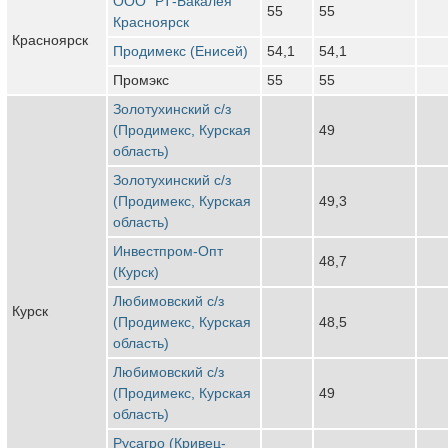
ООО "РТ-Бакалея"
55
55
Красноярск
Красноярск
Продимекс (Енисей)
54,1
54,1
Промэкс
55
55
Золотухинский с/з
(Продимекс, Курская
49
область)
Золотухинский с/з
(Продимекс, Курская
49,3
область)
Инвестпром-Опт
48,7
(Курск)
Любимовский с/з
Курск
(Продимекс, Курская
48,5
область)
Любимовский с/з
(Продимекс, Курская
49
область)
Русагро (Кривец-