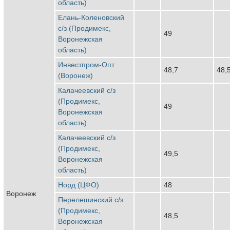
область)
Елань-Коленовский
с/з (Продимекс,
49
Воронежская
область)
Инвестпром-Опт
48,7
48,
(Воронеж)
Калачеевский с/з
(Продимекс,
49
Воронежская
область)
Калачеевский с/з
(Продимекс,
49,5
Воронежская
область)
Норд (ЦФО)
48
Воронеж
Перелешинский с/з
(Продимекс,
48,5
Воронежская