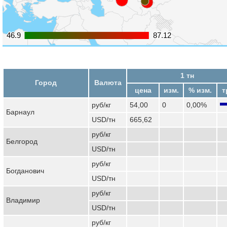
46.9
46.9
87.12
87.12
1 тн
Город
Валюта
цена
изм.
% изм.
т
руб/кг
54,00
0
0,00%
Барнаул
USD/тн
665,62
руб/кг
Белгород
USD/тн
руб/кг
Богданович
USD/тн
руб/кг
Владимир
USD/тн
руб/кг