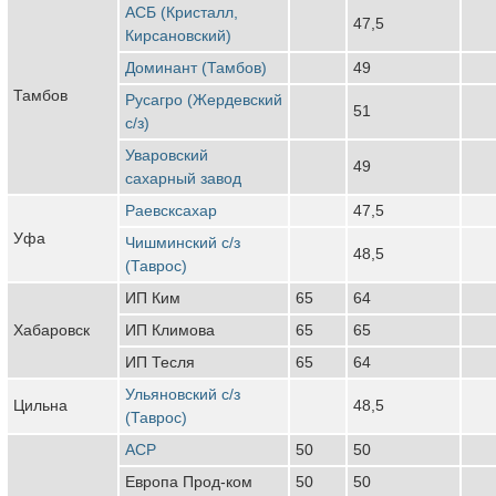
АСБ (Кристалл,
47,5
Кирсановский)
Доминант (Тамбов)
49
Тамбов
Русагро (Жердевский
51
с/з)
Уваровский
49
сахарный завод
Раевсксахар
47,5
Уфа
Чишминский с/з
48,5
(Таврос)
ИП Ким
65
64
Хабаровск
ИП Климова
65
65
ИП Тесля
65
64
Ульяновский с/з
Цильна
48,5
(Таврос)
АСР
50
50
Европа Прод-ком
50
50