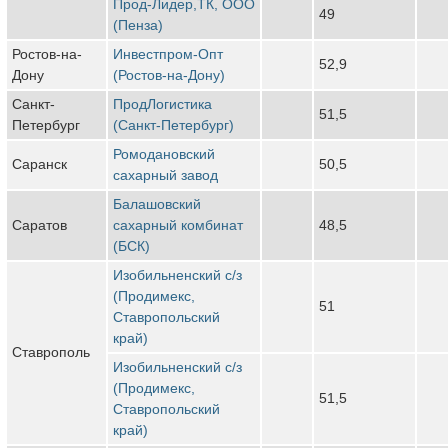
Прод-Лидер,ТК, ООО
49
(Пенза)
Ростов-на-
Инвестпром-Опт
52,9
Дону
(Ростов-на-Дону)
Санкт-
ПродЛогистика
51,5
Петербург
(Санкт-Петербург)
Ромодановский
Саранск
50,5
сахарный завод
Балашовский
Саратов
сахарный комбинат
48,5
(БСК)
Изобильненский с/з
(Продимекс,
51
Ставропольский
край)
Ставрополь
Изобильненский с/з
(Продимекс,
51,5
Ставропольский
край)