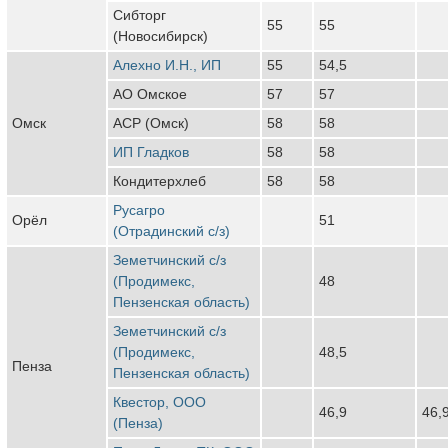
Сибторг
55
55
(Новосибирск)
Алехно И.Н., ИП
55
54,5
АО Омское
57
57
Омск
АСР (Омск)
58
58
ИП Гладков
58
58
Кондитерхлеб
58
58
Русагро
Орёл
51
(Отрадинский с/з)
Земетчинский с/з
(Продимекс,
48
Пензенская область)
Земетчинский с/з
(Продимекс,
48,5
Пенза
Пензенская область)
Квестор, ООО
46,9
46,
(Пенза)