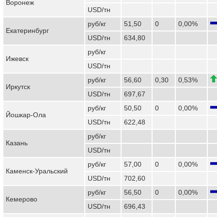
Воронеж
USD/тн
руб/кг
51,50
0
0,00%
Екатеринбург
USD/тн
634,80
руб/кг
Ижевск
USD/тн
руб/кг
56,60
0,30
0,53%
Иркутск
USD/тн
697,67
руб/кг
50,50
0
0,00%
Йошкар-Ола
USD/тн
622,48
руб/кг
Казань
USD/тн
руб/кг
57,00
0
0,00%
Каменск-Уральский
USD/тн
702,60
руб/кг
56,50
0
0,00%
Кемерово
USD/тн
696,43