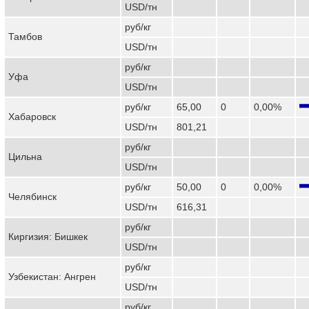
USD/тн
руб/кг
Тамбов
USD/тн
руб/кг
Уфа
USD/тн
руб/кг
65,00
0
0,00%
Хабаровск
USD/тн
801,21
руб/кг
Цильна
USD/тн
руб/кг
50,00
0
0,00%
Челябинск
USD/тн
616,31
руб/кг
Киргизия: Бишкек
USD/тн
руб/кг
Узбекистан: Ангрен
USD/тн
руб/кг