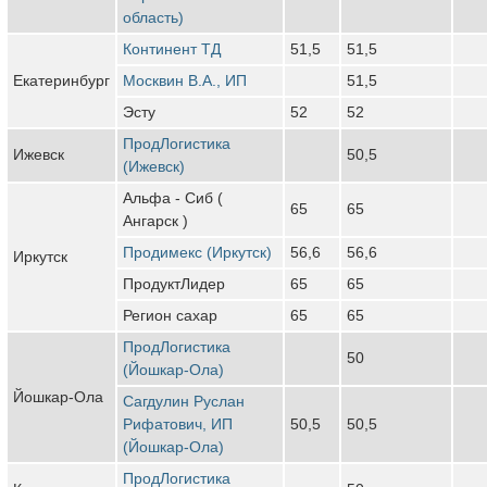
область)
Континент ТД
51,5
51,5
Екатеринбург
Москвин В.А., ИП
51,5
Эсту
52
52
ПродЛогистика
Ижевск
50,5
(Ижевск)
Альфа - Сиб (
65
65
Ангарск )
Продимекс (Иркутск)
56,6
56,6
Иркутск
ПродуктЛидер
65
65
Регион сахар
65
65
ПродЛогистика
50
(Йошкар-Ола)
Йошкар-Ола
Сагдулин Руслан
Рифатович, ИП
50,5
50,5
(Йошкар-Ола)
ПродЛогистика