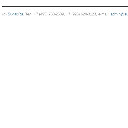
(c)
Sugar.Ru
.
Тел
: +7 (495) 760-2509, +7 (926) 624-3123, e-mail:
admin@sug