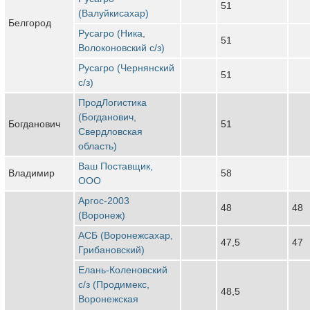
51
(Валуйкисахар)
Белгород
Русагро (Ника,
51
Волоконовский с/з)
Русагро (Чернянский
51
с/з)
ПродЛогистика
(Богданович,
Богданович
51
Свердловская
область)
Ваш Поставщик,
Владимир
58
ООО
Аргос-2003
48
48
(Воронеж)
АСБ (Воронежсахар,
47,5
47
Грибановский)
Елань-Коленовский
с/з (Продимекс,
48,5
Воронежская