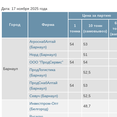
Дата: 17 ноября 2025 года
Цена за партию
6
Город
Фирма
1
10 тонн
то
тонна
(самовывоз)
(ва
АгроснабАлтай
54
53
(Барнаул)
Норд (Барнаул)
51
ООО "ПродСервис"
54
54
Барнаул
ПродЛогистика
52,5
(Барнаул)
ПродСнабАлтай
54
53
(Барнаул)
Севуч (Барнаул)
52,5
Инвестпром-Опт
48,7
(Белгород)
Русагро