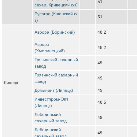
51
сахар, Кривецкий с/з)
Русагро (Кшенский с/
51
з)
Аврора (Боринский)
48,2
Аврора
48,2
(Хмелинецкий)
Грязинский сахарный
49
завод
Грязинский сахарный
49
завод
Липецк
Доминант (Липецк)
49
Инвестпром-Опт
48,5
(Липецк)
Лебедянский
49
сахарный завод
Лебедянский
49
сахарный завод