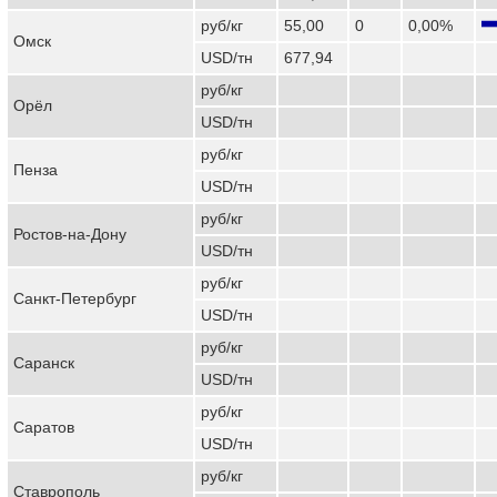
руб/кг
55,00
0
0,00%
Омск
USD/тн
677,94
руб/кг
Орёл
USD/тн
руб/кг
Пенза
USD/тн
руб/кг
Ростов-на-Дону
USD/тн
руб/кг
Санкт-Петербург
USD/тн
руб/кг
Саранск
USD/тн
руб/кг
Саратов
USD/тн
руб/кг
Ставрополь