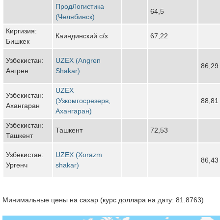
ПродЛогистика
64,5
(Челябинск)
Киргизия:
Каиндинский с/з
67,22
Бишкек
Узбекистан:
UZEX (Angren
86,29
Ангрен
Shakar)
UZEX
Узбекистан:
(Узкомгосрезерв,
88,81
Ахангаран
Ахангаран)
Узбекистан:
Ташкент
72,53
Ташкент
Узбекистан:
UZEX (Xorazm
86,43
Ургенч
shakar)
Минимальные цены на сахар (курс доллара на дату: 81.8763)