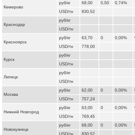
руб/кг
68,00
0,50
0,74%
Кемерово
USD/тн
830,52
руб/кг
Краснодар
USD/тн
руб/кг
63,70
0
0,00%
Красноярск
USD/тн
778,00
руб/кг
Курск
USD/тн
руб/кг
Липецк
USD/тн
руб/кг
62,00
0
0,00%
Москва
USD/тн
757,24
руб/кг
63,00
0
0,00%
Нижний Новгород
USD/тн
769,45
руб/кг
68,00
0
0,00%
Новокузнецк
USD/тн
830,52