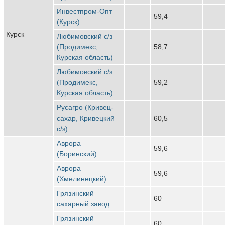
Инвестпром-Опт
59,4
(Курск)
Курск
Любимовский с/з
(Продимекс,
58,7
Курская область)
Любимовский с/з
(Продимекс,
59,2
Курская область)
Русагро (Кривец-
сахар, Кривецкий
60,5
с/з)
Аврора
59,6
(Боринский)
Аврора
59,6
(Хмелинецкий)
Грязинский
60
сахарный завод
Грязинский
60