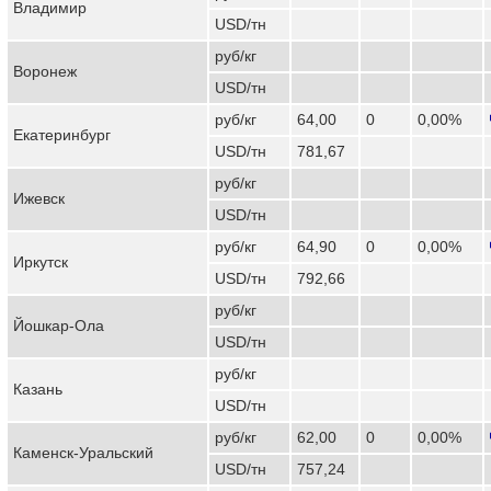
Владимир
USD/тн
руб/кг
Воронеж
USD/тн
руб/кг
64,00
0
0,00%
Екатеринбург
USD/тн
781,67
руб/кг
Ижевск
USD/тн
руб/кг
64,90
0
0,00%
Иркутск
USD/тн
792,66
руб/кг
Йошкар-Ола
USD/тн
руб/кг
Казань
USD/тн
руб/кг
62,00
0
0,00%
Каменск-Уральский
USD/тн
757,24