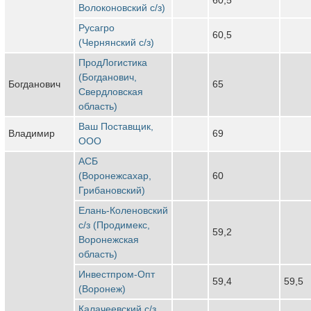
Волоконовский с/з)
Русагро
60,5
(Чернянский с/з)
ПродЛогистика
(Богданович,
Богданович
65
Свердловская
область)
Ваш Поставщик,
Владимир
69
ООО
АСБ
(Воронежсахар,
60
Грибановский)
Елань-Коленовский
с/з (Продимекс,
59,2
Воронежская
область)
Инвестпром-Опт
59,4
59,5
(Воронеж)
Калачеевский с/з