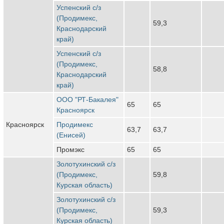
Успенский с/з
(Продимекс,
59,3
Краснодарский
край)
Успенский с/з
(Продимекс,
58,8
Краснодарский
край)
ООО "РТ-Бакалея"
65
65
Красноярск
Красноярск
Продимекс
63,7
63,7
(Енисей)
Промэкс
65
65
Золотухинский с/з
(Продимекс,
59,8
Курская область)
Золотухинский с/з
(Продимекс,
59,3
Курская область)