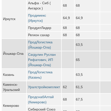
Альфа - Сиб (
68
68
Ангарск )
Продимекс
64,9
64,9
Иркутск
(Иркутск)
ПродуктЛидер
68
68
Регион сахар
68
68
ПродЛогистика
63,5
(Йошкар-Ола)
Йошкар-Ола
Сагдулин Руслан
Рифатович, ИП
65
(Йошкар-Ола)
ПродЛогистика
Казань
63,5
(Казань)
Каменск-
Уралстройкомплект
62
61,5
Уральский
ПродснабАлтай
68
67,5
(Кемерово)
Кемерово
Сибирский Союз