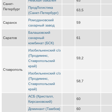
Невская бакалея
63
Санкт-
ПродЛогистика
Петербург
63,5
(Санкт-Петербург)
Ромодановский
Саранск
59
сахарный завод
Балашовский
Саратов
сахарный
61
комбинат (БСК)
Изобильненский с/з
(Продимекс,
59,2
Ставропольский
край)
Ставрополь
Изобильненский с/з
(Продимекс,
58,7
Ставропольский
край)
АСБ (Кристалл,
60
Кирсановский)
Доминант (Тамбов)
60