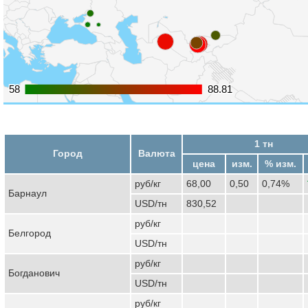
58
58
88.81
88.81
1 тн
Город
Валюта
цена
изм.
% изм.
руб/кг
68,00
0,50
0,74%
Барнаул
USD/тн
830,52
руб/кг
Белгород
USD/тн
руб/кг
Богданович
USD/тн
руб/кг