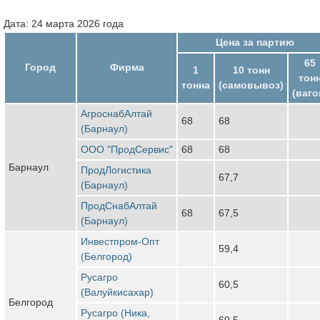
Дата: 24 марта 2026 года
Цена за партию
65
Город
Фирма
1
10 тонн
тон
тонна
(самовывоз)
(ваго
АгроснабАлтай
68
68
(Барнаул)
ООО "ПродСервис"
68
68
Барнаул
ПродЛогистика
67,7
(Барнаул)
ПродСнабАлтай
68
67,5
(Барнаул)
Инвестпром-Опт
59,4
(Белгород)
Русагро
60,5
(Валуйкисахар)
Белгород
Русагро (Ника,
60,5