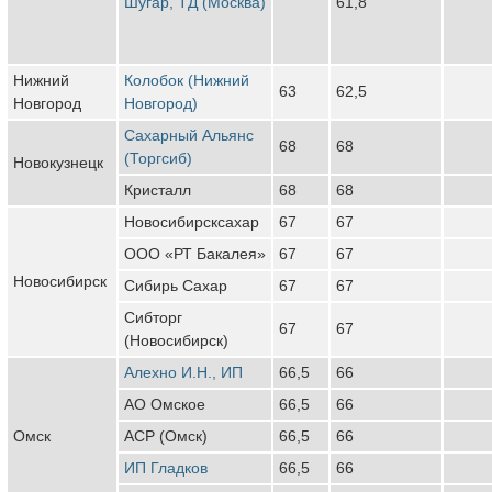
Шугар, ТД (Москва)
61,8
Нижний
Колобок (Нижний
63
62,5
Новгород
Новгород)
Сахарный Альянс
68
68
(Торгсиб)
Новокузнецк
Кристалл
68
68
Новосибирсксахар
67
67
ООО «РТ Бакалея»
67
67
Новосибирск
Сибирь Сахар
67
67
Сибторг
67
67
(Новосибирск)
Алехно И.Н., ИП
66,5
66
АО Омское
66,5
66
Омск
АСР (Омск)
66,5
66
ИП Гладков
66,5
66