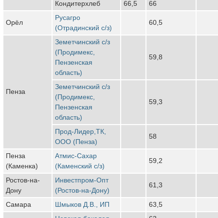
Кондитерхлеб
66,5
66
Русагро
Орёл
60,5
(Отрадинский с/з)
Земетчинский с/з
(Продимекс,
59,8
Пензенская
область)
Земетчинский с/з
Пенза
(Продимекс,
59,3
Пензенская
область)
Прод-Лидер,ТК,
58
ООО (Пенза)
Пенза
Атмис-Сахар
59,2
(Каменка)
(Каменский с/з)
Ростов-на-
Инвестпром-Опт
61,3
Дону
(Ростов-на-Дону)
Самара
Шмыков Д.В., ИП
63,5