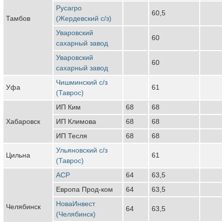
Русагро
60,5
Тамбов
(Жердевский с/з)
Уваровский
60
сахарный завод
Уваровский
60
сахарный завод
Чишминский с/з
Уфа
61
(Таврос)
ИП Ким
68
68
Хабаровск
ИП Климова
68
68
ИП Тесля
68
68
Ульяновский с/з
Цильна
61
(Таврос)
АСР
64
63,5
Европа Прод-ком
64
63,5
НоваИнвест
Челябинск
64
63,5
(Челябинск)