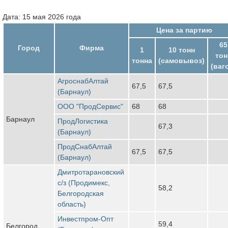
Дата: 15 мая 2026 года
Цена за партию
65
Город
Фирма
1
10 тонн
тон
тонна
(самовывоз)
(ваг
АгроснабАлтай
67,5
67,5
(Барнаул)
ООО "ПродСервис"
68
68
Барнаул
ПродЛогистика
67,3
(Барнаул)
ПродСнабАлтай
67,5
67,5
(Барнаул)
Дмитротарановский
с/з (Продимекс,
58,2
Белгородская
область)
Инвестпром-Опт
59,4
Белгород