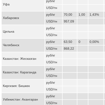
руб/кг
Уфа
USD/тн
руб/кг
70,00
1,00
1,43%
Хабаровск
USD/тн
957,09
руб/кг
Цильна
USD/тн
руб/кг
63,50
0
0,00%
Челябинск
USD/тн
868,22
руб/кг
Казахстан: Жесказган
USD/тн
руб/кг
Казахстан: Караганда
USD/тн
руб/кг
Киргизия: Бишкек
USD/тн
руб/кг
Узбекистан: Ахангаран
USD/тн