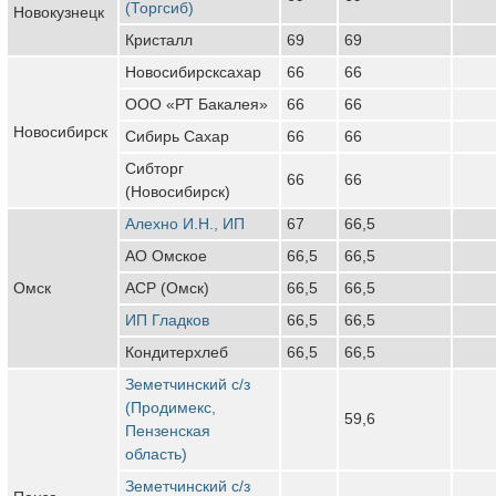
(Торгсиб)
Новокузнецк
Кристалл
69
69
Новосибирсксахар
66
66
ООО «РТ Бакалея»
66
66
Новосибирск
Сибирь Сахар
66
66
Сибторг
66
66
(Новосибирск)
Алехно И.Н., ИП
67
66,5
АО Омское
66,5
66,5
Омск
АСР (Омск)
66,5
66,5
ИП Гладков
66,5
66,5
Кондитерхлеб
66,5
66,5
Земетчинский с/з
(Продимекс,
59,6
Пензенская
область)
Земетчинский с/з