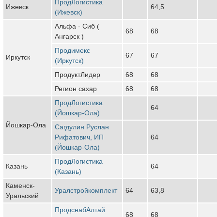
ПродЛогистика
Ижевск
64,5
(Ижевск)
Альфа - Сиб (
68
68
Ангарск )
Продимекс
67
67
Иркутск
(Иркутск)
ПродуктЛидер
68
68
Регион сахар
68
68
ПродЛогистика
64
(Йошкар-Ола)
Йошкар-Ола
Сагдулин Руслан
Рифатович, ИП
64
(Йошкар-Ола)
ПродЛогистика
Казань
64
(Казань)
Каменск-
Уралстройкомплект
64
63,8
Уральский
ПродснабАлтай
68
68