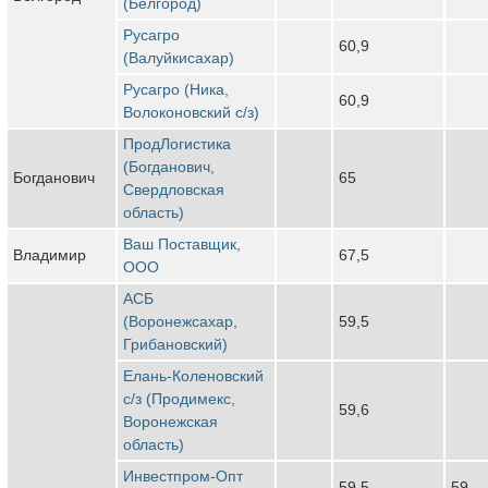
(Белгород)
Русагро
60,9
(Валуйкисахар)
Русагро (Ника,
60,9
Волоконовский с/з)
ПродЛогистика
(Богданович,
Богданович
65
Свердловская
область)
Ваш Поставщик,
Владимир
67,5
ООО
АСБ
(Воронежсахар,
59,5
Грибановский)
Елань-Коленовский
с/з (Продимекс,
59,6
Воронежская
область)
Инвестпром-Опт
59,5
59