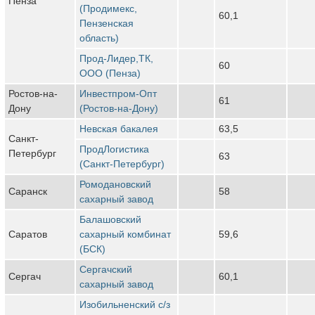
Пенза
(Продимекс,
60,1
Пензенская
область)
Прод-Лидер,ТК,
60
ООО (Пенза)
Ростов-на-
Инвестпром-Опт
61
Дону
(Ростов-на-Дону)
Невская бакалея
63,5
Санкт-
ПродЛогистика
Петербург
63
(Санкт-Петербург)
Ромодановский
Саранск
58
сахарный завод
Балашовский
Саратов
сахарный комбинат
59,6
(БСК)
Сергачский
Сергач
60,1
сахарный завод
Изобильненский с/з