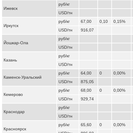
руб/кг
Ижевск
USD/тн
руб/кг
67,00
0,10
0,15%
Иркутск
USD/тн
916,07
руб/кг
Йошкар-Ола
USD/тн
руб/кг
Казань
USD/тн
руб/кг
64,00
0
0,00%
Каменск-Уральский
USD/тн
875,05
руб/кг
68,00
0
0,00%
Кемерово
USD/тн
929,74
руб/кг
Краснодар
USD/тн
руб/кг
65,60
0
0,00%
Красноярск