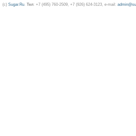
(c)
Sugar.Ru
.
Тел
: +7 (495) 760-2509, +7 (926) 624-3123, e-mail:
admin@sug