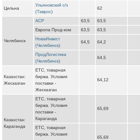
Ульяновский с/з
Цильна
62
(Таврос)
АСР
63,5
63,5
Европа Прод-ком
63,5
63,5
НоваИнвест
Челябинск
64,5
64,2
(Челябинск)
ПродЛогистика
64,5
(Челябинск)
ЕТС, товарная
Казахстан:
биржа. Условия
64,12
Жесказган
поставки -
Жесказган
ЕТС, товарная
биржа. Условия
65,69
поставки -
Караганда
Казахстан:
Караганда
ЕТС, товарная
биржа. Условия
65,69