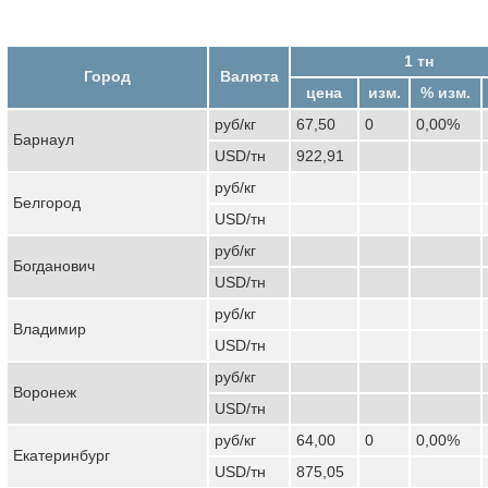
1 тн
Город
Валюта
цена
изм.
% изм.
руб/кг
67,50
0
0,00%
Барнаул
USD/тн
922,91
руб/кг
Белгород
USD/тн
руб/кг
Богданович
USD/тн
руб/кг
Владимир
USD/тн
руб/кг
Воронеж
USD/тн
руб/кг
64,00
0
0,00%
Екатеринбург
USD/тн
875,05