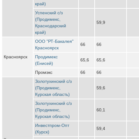
край)
Успенский с/з
(Продимекс,
59,9
Краснодарский
край)
ООО "РТ-Бакалея"
66
66
Красноярск
Красноярск
Продимекс
65,6
65,6
(Енисей)
Промэкс
66
66
Золотухинский с/з
(Продимекс,
59,6
Курская область)
Золотухинский с/з
(Продимекс,
60,1
Курская область)
Инвестпром-Опт
59,4
(Курск)