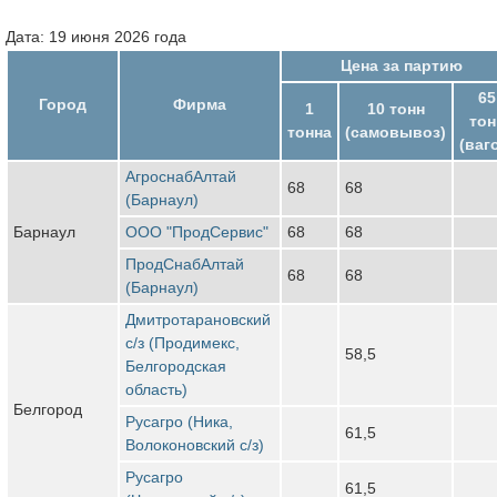
Дата: 19 июня 2026 года
Цена за партию
65
Город
Фирма
1
10 тонн
тон
тонна
(самовывоз)
(ваг
АгроснабАлтай
68
68
(Барнаул)
Барнаул
ООО "ПродСервис"
68
68
ПродСнабАлтай
68
68
(Барнаул)
Дмитротарановский
с/з (Продимекс,
58,5
Белгородская
область)
Белгород
Русагро (Ника,
61,5
Волоконовский с/з)
Русагро
61,5