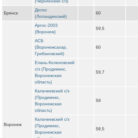
(Чернянский с/з)
Делос
Брянск
60
(Лопандинский)
Аргос-2003
59,5
(Воронеж)
АСБ
(Воронежсахар,
60
Грибановский)
Елань-Коленовский
с/з (Продимекс,
59,7
Воронежская
область)
Калачеевский с/з
(Продимекс,
59
Воронежская
область)
Калачеевский с/з
Воронеж
(Продимекс,
58,5
Воронежская