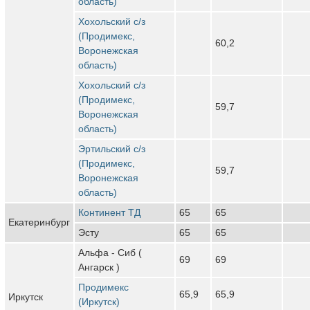
область)
Хохольский с/з
(Продимекс,
60,2
Воронежская
область)
Хохольский с/з
(Продимекс,
59,7
Воронежская
область)
Эртильский с/з
(Продимекс,
59,7
Воронежская
область)
Континент ТД
65
65
Екатеринбург
Эсту
65
65
Альфа - Сиб (
69
69
Ангарск )
Продимекс
65,9
65,9
Иркутск
(Иркутск)