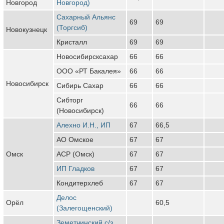
Новгород
Новгород)
Сахарный Альянс
69
69
(Торгсиб)
Новокузнецк
Кристалл
69
69
Новосибирсксахар
66
66
ООО «РТ Бакалея»
66
66
Новосибирск
Сибирь Сахар
66
66
Сибторг
66
66
(Новосибирск)
Алехно И.Н., ИП
67
66,5
АО Омское
67
67
Омск
АСР (Омск)
67
67
ИП Гладков
67
67
Кондитерхлеб
67
67
Делос
Орёл
60,5
(Залегощенский)
Земетчинский с/з