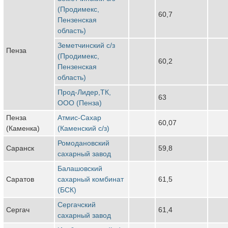
(Продимекс,
60,7
Пензенская
область)
Земетчинский с/з
Пенза
(Продимекс,
60,2
Пензенская
область)
Прод-Лидер,ТК,
63
ООО (Пенза)
Пенза
Атмис-Сахар
60,07
(Каменка)
(Каменский с/з)
Ромодановский
Саранск
59,8
сахарный завод
Балашовский
Саратов
сахарный комбинат
61,5
(БСК)
Сергачский
Сергач
61,4
сахарный завод