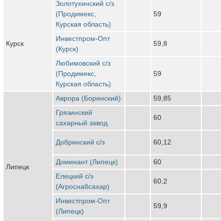
Золотухинский с/з
(Продимекс,
59
Курская область)
Инвестпром-Опт
Курск
59,8
(Курск)
Любимовский с/з
(Продимекс,
59
Курская область)
Аврора (Боринский)
59,85
Грязинский
60
сахарный завод
Добринский с/з
60,12
Доминант (Липецк)
60
Липецк
Елецкий с/з
60,2
(Агроснабсахар)
Инвестпром-Опт
59,9
(Липецк)