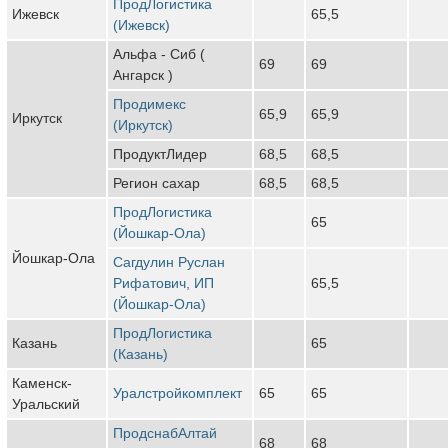
ПродЛогистика
Ижевск
65,5
(Ижевск)
Альфа - Сиб (
69
69
Ангарск )
Продимекс
65,9
65,9
Иркутск
(Иркутск)
ПродуктЛидер
68,5
68,5
Регион сахар
68,5
68,5
ПродЛогистика
65
(Йошкар-Ола)
Йошкар-Ола
Сагдулин Руслан
Рифатович, ИП
65,5
(Йошкар-Ола)
ПродЛогистика
Казань
65
(Казань)
Каменск-
Уралстройкомплект
65
65
Уральский
ПродснабАлтай
68
68