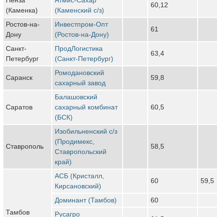
60,12
(Каменка)
(Каменский с/з)
Ростов-на-
Инвестпром-Опт
61
Дону
(Ростов-на-Дону)
Санкт-
ПродЛогистика
63,4
Петербург
(Санкт-Петербург)
Ромодановский
Саранск
59,8
сахарный завод
Балашовский
Саратов
сахарный комбинат
60,5
(БСК)
Изобильненский с/з
(Продимекс,
Ставрополь
58,5
Ставропольский
край)
АСБ (Кристалл,
60
59,5
Кирсановский)
Доминант (Тамбов)
60
Тамбов
Русагро