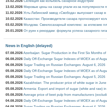
15.02.2026
Селекция как колыбель сахарной индустрии
13.02.2026
Мировые цены на сахар упали из-за популярности 
11.02.2026
Усть-Лабинский завод «Свобода» выпускает сахар в 
10.02.2026
Казахстан: Производители сахара прогнозируют кол
03.02.2026
Молдова: Свеклосахарный комплекс: за иллюзию пл
20.01.2026
От руин к рекордам: формула успеха сахарного гиг
News in English (delayed)
07.08.2026
Azerbaijan: Sugar Production in the First Six Months o
06.08.2026
Daily Off-Exchange Sugar Indexes of MOEX as of Augu
06.08.2026
Sugar Trading on Russian Exchanges: August 6, 2026
05.08.2026
Daily Off-Exchange Sugar Indexes of MOEX as of Augu
05.08.2026
Sugar Trading on Russian Exchanges: August 5, 2026
05.08.2026
Kazakhstan: The producer price of white sugar in Jun
05.08.2026
Armenia: Export and import of sugar (white and raw) i
05.08.2026
Average price of beet pulp from manufacturers (exclud
04.08.2026
Daily Off-Exchange Sugar Indexes of MOEX as of Augu
04.08.2026
Sugar Trading on Russian Exchanges: August 4, 2026