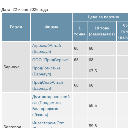
Дата: 22 июня 2026 года
Цена за партию
65
Город
Фирма
1
10 тонн
тон
тонна
(самовывоз)
(ваг
АгроснабАлтай
68
68
(Барнаул)
ООО "ПродСервис"
68
68
Барнаул
ПродЛогистика
67,5
(Барнаул)
ПродСнабАлтай
68
68
(Барнаул)
Дмитротарановский
с/з (Продимекс,
58,5
Белгородская
область)
Инвестпром-Опт
59,8
Белгород