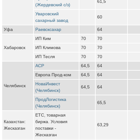
61,5
(Жердевский с/з)
Уваровский
60
сахарный завод
Уфа
Раевсксахар
64
ИП Ким
70
70
Хабаровск
ИП Климова
70
70
ИП Тесля
70
70
АСР
64,5
64
Европа Прод-ком
64,5
64
НоваИнвест
Челябинск
64,5
64
(Челябинск)
ПродЛогистика
65,5
(Челябинск)
ЕТС, товарная
Казахстан:
биржа. Условия
63,29
Жесказган
поставки -
Жесказган