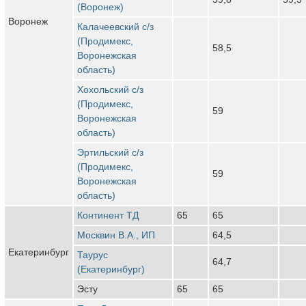
(Воронеж)
Воронеж
Калачеевский с/з
(Продимекс,
58,5
Воронежская
область)
Хохольский с/з
(Продимекс,
59
Воронежская
область)
Эртильский с/з
(Продимекс,
59
Воронежская
область)
Континент ТД
65
65
Москвин В.А., ИП
64,5
Екатеринбург
Таурус
64,7
(Екатеринбург)
Эсту
65
65