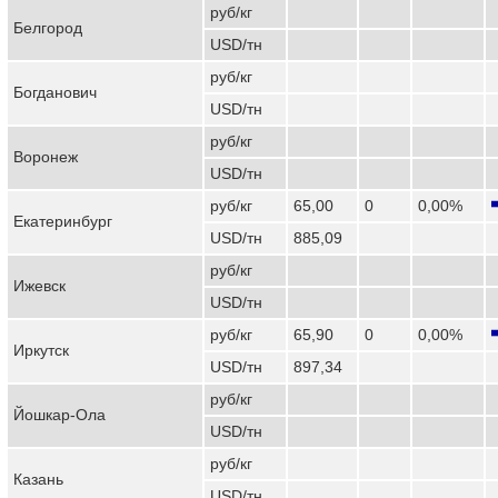
руб/кг
Белгород
USD/тн
руб/кг
Богданович
USD/тн
руб/кг
Воронеж
USD/тн
руб/кг
65,00
0
0,00%
Екатеринбург
USD/тн
885,09
руб/кг
Ижевск
USD/тн
руб/кг
65,90
0
0,00%
Иркутск
USD/тн
897,34
руб/кг
Йошкар-Ола
USD/тн
руб/кг
Казань
USD/тн