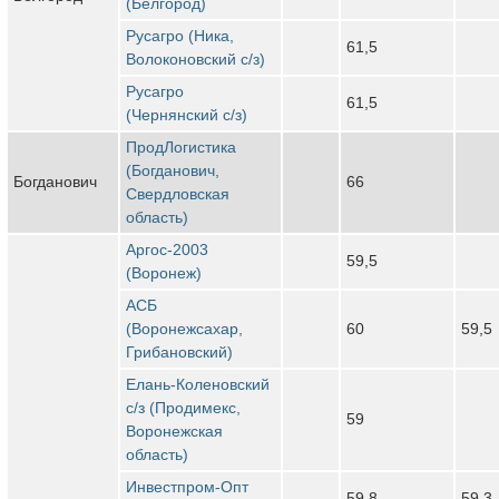
(Белгород)
Русагро (Ника,
61,5
Волоконовский с/з)
Русагро
61,5
(Чернянский с/з)
ПродЛогистика
(Богданович,
Богданович
66
Свердловская
область)
Аргос-2003
59,5
(Воронеж)
АСБ
(Воронежсахар,
60
59,5
Грибановский)
Елань-Коленовский
с/з (Продимекс,
59
Воронежская
область)
Инвестпром-Опт
59,8
59,3