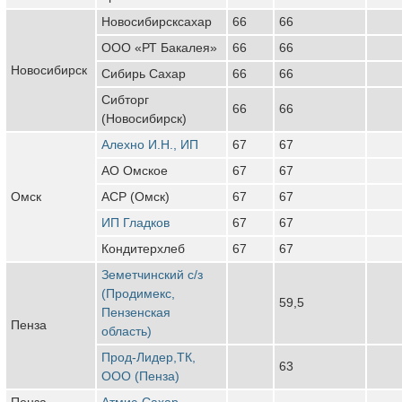
Новосибирсксахар
66
66
ООО «РТ Бакалея»
66
66
Новосибирск
Сибирь Сахар
66
66
Сибторг
66
66
(Новосибирск)
Алехно И.Н., ИП
67
67
АО Омское
67
67
Омск
АСР (Омск)
67
67
ИП Гладков
67
67
Кондитерхлеб
67
67
Земетчинский с/з
(Продимекс,
59,5
Пензенская
Пенза
область)
Прод-Лидер,ТК,
63
ООО (Пенза)
Пенза
Атмис-Сахар