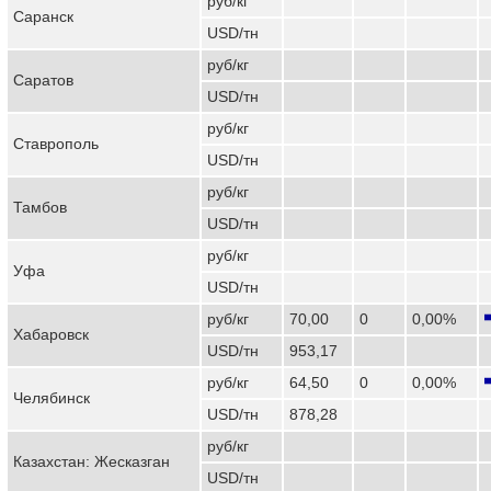
руб/кг
Саранск
USD/тн
руб/кг
Саратов
USD/тн
руб/кг
Ставрополь
USD/тн
руб/кг
Тамбов
USD/тн
руб/кг
Уфа
USD/тн
руб/кг
70,00
0
0,00%
Хабаровск
USD/тн
953,17
руб/кг
64,50
0
0,00%
Челябинск
USD/тн
878,28
руб/кг
Казахстан: Жесказган
USD/тн