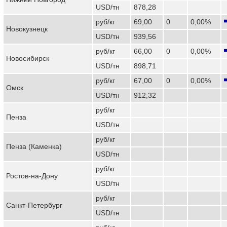
USD/тн
878,28
руб/кг
69,00
0
0,00%
Новокузнецк
USD/тн
939,56
руб/кг
66,00
0
0,00%
Новосибирск
USD/тн
898,71
руб/кг
67,00
0
0,00%
Омск
USD/тн
912,32
руб/кг
Пенза
USD/тн
руб/кг
Пенза (Каменка)
USD/тн
руб/кг
Ростов-на-Дону
USD/тн
руб/кг
Санкт-Петербург
USD/тн