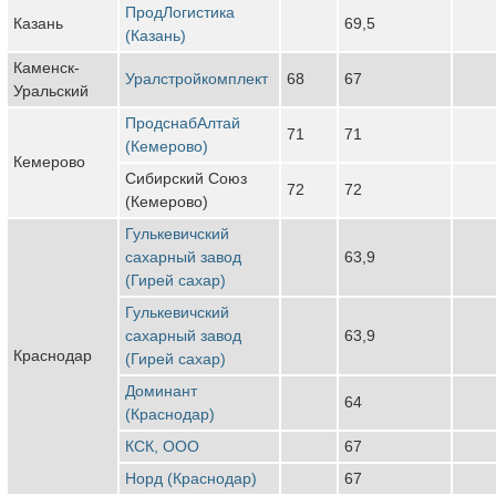
ПродЛогистика
Казань
69,5
(Казань)
Каменск-
Уралстройкомплект
68
67
Уральский
ПродснабАлтай
71
71
(Кемерово)
Кемерово
Сибирский Союз
72
72
(Кемерово)
Гулькевичский
сахарный завод
63,9
(Гирей сахар)
Гулькевичский
сахарный завод
63,9
Краснодар
(Гирей сахар)
Доминант
64
(Краснодар)
КСК, ООО
67
Норд (Краснодар)
67