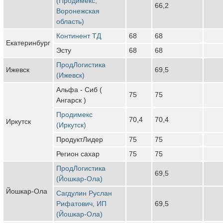
(Продимекс,
66,2
Воронежская
область)
Континент ТД
68
68
Екатеринбург
Эсту
68
68
ПродЛогистика
Ижевск
69,5
(Ижевск)
Альфа - Сиб (
75
75
Ангарск )
Продимекс
70,4
70,4
Иркутск
(Иркутск)
ПродуктЛидер
75
75
Регион сахар
75
75
ПродЛогистика
69,5
(Йошкар-Ола)
Йошкар-Ола
Сагдулин Руслан
Рифатович, ИП
69,5
(Йошкар-Ола)