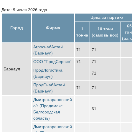
Дата: 9 июля 2026 года
Цена за партию
65
Город
Фирма
1
10 тонн
тон
тонна
(самовывоз)
(ваг
АгроснабАлтай
71
71
(Барнаул)
ООО "ПродСервис"
71
71
Барнаул
ПродЛогистика
71
(Барнаул)
ПродСнабАлтай
71
71
(Барнаул)
Дмитротарановский
с/з (Продимекс,
61
Белгородская
область)
Дмитротарановский