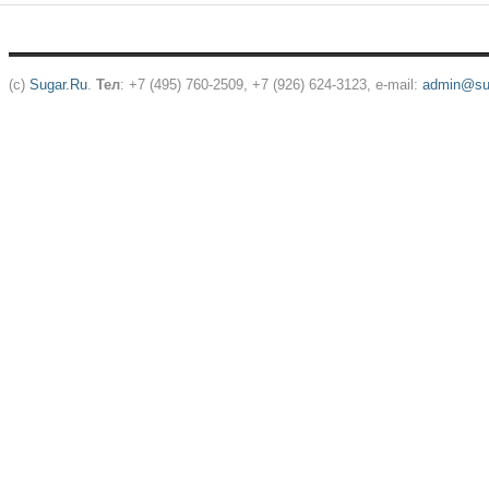
(c)
Sugar.Ru
.
Тел
: +7 (495) 760-2509, +7 (926) 624-3123, e-mail:
admin@sug