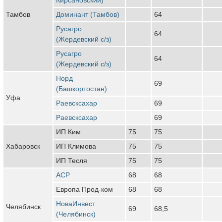
Тамбов
Доминант (Тамбов)
64
Русагро
64
(Жердевский с/з)
Русагро
64
(Жердевский с/з)
Норд
69
(Башкортостан)
Уфа
Раевсксахар
69
Раевсксахар
69
ИП Ким
75
75
Хабаровск
ИП Климова
75
75
ИП Тесля
75
75
АСР
68
68
Европа Прод-ком
68
68
НоваИнвест
Челябинск
69
68,5
(Челябинск)