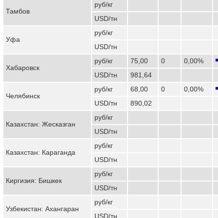
руб/кг
Тамбов
USD/тн
руб/кг
Уфа
USD/тн
руб/кг
75,00
0
0,00%
Хабаровск
USD/тн
981,64
руб/кг
68,00
0
0,00%
Челябинск
USD/тн
890,02
руб/кг
Казахстан: Жесказган
USD/тн
руб/кг
Казахстан: Караганда
USD/тн
руб/кг
Киргизия: Бишкек
USD/тн
руб/кг
Узбекистан: Ахангаран
USD/тн