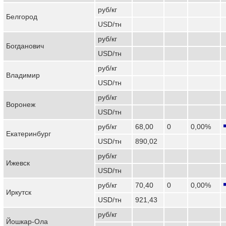
руб/кг
Белгород
USD/тн
руб/кг
Богданович
USD/тн
руб/кг
Владимир
USD/тн
руб/кг
Воронеж
USD/тн
руб/кг
68,00
0
0,00%
Екатеринбург
USD/тн
890,02
руб/кг
Ижевск
USD/тн
руб/кг
70,40
0
0,00%
Иркутск
USD/тн
921,43
руб/кг
Йошкар-Ола