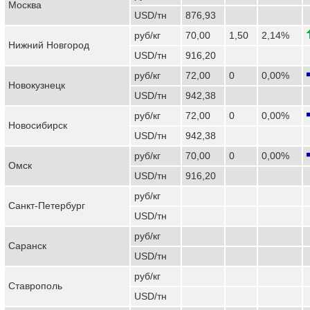
Москва
USD/тн
876,93
руб/кг
70,00
1,50
2,14%
Нижний Новгород
USD/тн
916,20
руб/кг
72,00
0
0,00%
Новокузнецк
USD/тн
942,38
руб/кг
72,00
0
0,00%
Новосибирск
USD/тн
942,38
руб/кг
70,00
0
0,00%
Омск
USD/тн
916,20
руб/кг
Санкт-Петербург
USD/тн
руб/кг
Саранск
USD/тн
руб/кг
Ставрополь
USD/тн