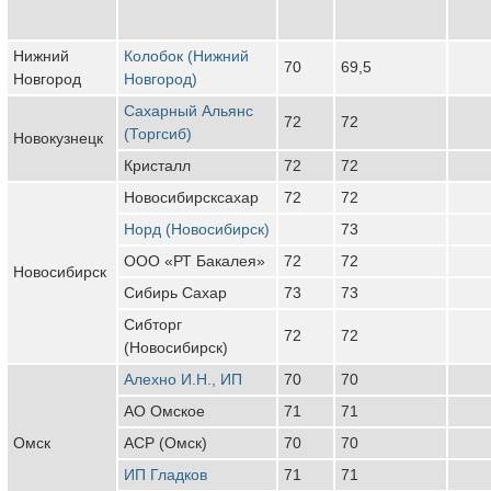
Нижний
Колобок (Нижний
70
69,5
Новгород
Новгород)
Сахарный Альянс
72
72
(Торгсиб)
Новокузнецк
Кристалл
72
72
Новосибирсксахар
72
72
Норд (Новосибирск)
73
ООО «РТ Бакалея»
72
72
Новосибирск
Сибирь Сахар
73
73
Сибторг
72
72
(Новосибирск)
Алехно И.Н., ИП
70
70
АО Омское
71
71
Омск
АСР (Омск)
70
70
ИП Гладков
71
71