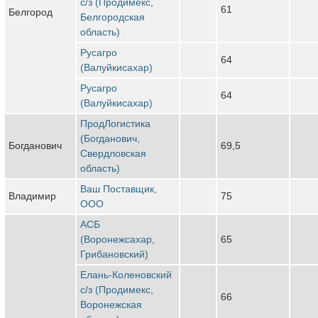
с/з (Продимекс,
61
Белгород
Белгородская
область)
Русагро
64
(Валуйкисахар)
Русагро
64
(Валуйкисахар)
ПродЛогистика
(Богданович,
Богданович
69,5
Свердловская
область)
Ваш Поставщик,
Владимир
75
ООО
АСБ
(Воронежсахар,
65
Грибановский)
Елань-Коленовский
с/з (Продимекс,
66
Воронежская