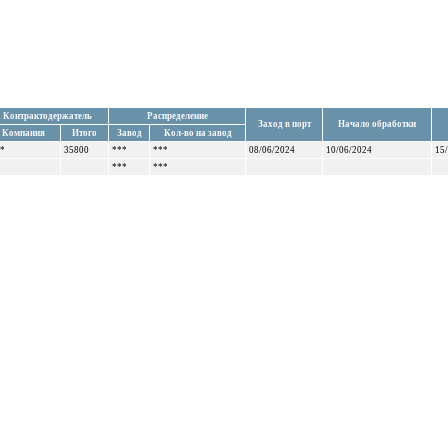
Контрактодержатель
Распределение
Заход в порт
Начало обработки
Компания
Итого
Завод
Кол-во на завод
*
35800
***
***
08/06/2024
10/06/2024
15
***
***