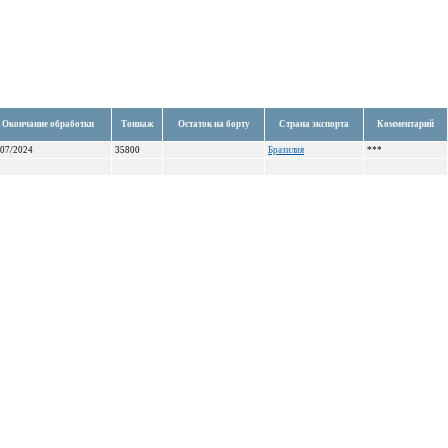
Окончание обработки
Тоннаж
Остаток на борту
Страна экспорта
Комментарий
/07/2024
35800
Бразилия
***