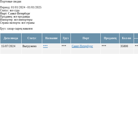
Портовые сводки
Период: 01/01/2024 - 01/01/2025
Статус: все суда
Порт: Санкт-Петербург
Продавец: все продавцы
Импортер: все импортеры
Страна экспорта: все страны
Груз: сахар-сырец навалом
Дата ввода
Статус
Название
Груз
Порт
Продавец
Кол-во
15/07/2024
Выгружено
***
***
Санкт-Петербург
***
35800
**