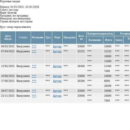
Портовые сводки
Период: 01/01/2025 - 01/01/2026
Статус: все суда
Порт: Батуми
Продавец: все продавцы
Импортер: все импортеры
Страна экспорта: все страны
Груз: сахар-сырец навалом
Контрактодержатель
Распред
Дата
Кол-
Статус
Название
Груз
Порт
Продавец
К
ввода
во
Компания
Итого
Завод
06/03/2025
Выгружено
***
***
Батуми
***
33000
***
33000
***
***
07/04/2025
Выгружено
***
***
Батуми
***
33232
***
12232
***
***
***
10000
***
***
***
11000
***
***
12/05/2025
Выгружено
***
***
Батуми
***
28400
***
21400
***
***
***
7000
***
***
10/06/2025
Выгружено
***
***
Батуми
***
33000
***
33000
***
***
27/06/2025
Выгружено
***
***
Батуми
***
36300
***
8000
***
***
***
28300
***
***
30/07/2025
Выгружено
***
***
Батуми
***
33000
***
33000
***
***
25/11/2025
Выгружено
***
***
Батуми
***
33000
***
26000
***
***
***
7000
***
***