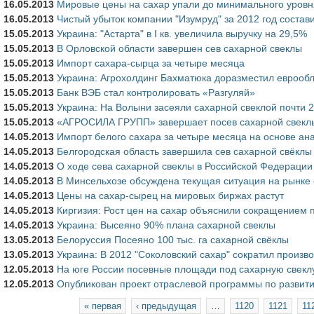
16.05.2013
Мировые цены на сахар упали до минимального уровня
16.05.2013
Чистый убыток компании "Изумруд" за 2012 год состави
15.05.2013
Украина: "Астарта" в I кв. увеличила выручку на 29,5%
15.05.2013
В Орловской области завершен сев сахарной свеклы
15.05.2013
Импорт сахара-сырца за четыре месяца
15.05.2013
Украина: Агрохолдинг Бахматюка доразместил еврообл
15.05.2013
Банк ВЭБ стал контролировать «Разгуляй»
15.05.2013
Украина: На Волыни засеяли сахарной свеклой почти 2
15.05.2013
«АГРОСИЛА ГРУПП» завершает посев сахарной свекл
14.05.2013
Импорт белого сахара за четыре месяца на основе а
14.05.2013
Белгородская область завершила сев сахарной свёклы
14.05.2013
О ходе сева сахарной свеклы в Российской Федерации
14.05.2013
В Минсельхозе обсуждена текущая ситуация на рынке
14.05.2013
Цены на сахар-сырец на мировых биржах растут
14.05.2013
Киргизия: Рост цен на сахар объяснили сокращением п
14.05.2013
Украина: Высеяно 90% плана сахарной свеклы
13.05.2013
Белоруссия Посеяно 100 тыс. га сахарной свёклы
13.05.2013
Украина: В 2012 "Соколовский сахар" сократил произво
12.05.2013
На юге России посевные площади под сахарную свекл
12.05.2013
Опубликован проект отраслевой программы по развити
Страницы
« первая
‹ предыдущая
…
1120
1121
11