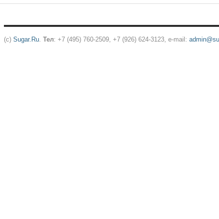
(c)
Sugar.Ru
.
Тел
: +7 (495) 760-2509, +7 (926) 624-3123, e-mail:
admin@sug