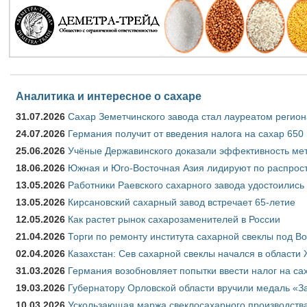
Аналитика и интересное о сахаре
31.07.2026
Сахар Земетчинского завода стал лауреатом регион
24.07.2026
Германия получит от введения налога на сахар 650
25.06.2026
Учёные Державинского доказали эффективность ме
18.06.2026
Южная и Юго-Восточная Азия лидируют по распрост
13.05.2026
Работники Раевского сахарного завода удостоились
13.05.2026
Кирсановский сахарный завод встречает 65-летие
12.05.2026
Как растет рынок сахарозаменителей в России
21.04.2026
Торги по ремонту института сахарной свеклы под В
02.04.2026
Казахстан: Сев сахарной свеклы начался в области 
31.03.2026
Германия возобновляет попытки ввести налог на сах
19.03.2026
Губернатору Орловской области вручили медаль «За
10.03.2026
Ускользающая маржа свеклосахарного производства