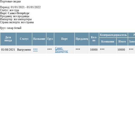
Портовые сводки
Период: 01/01/2021 - 01/01/2022
Статус: все суда
Порт: Санкт-Петербург
Продавец: все продавцы
Импортер: все импортеры
Страна экспорта: все страны
Груз: сахар белый
Контрактодержатель
Р
Дата
Кол-
Статус
Название
Груз
Порт
Продавец
ввода
во
Компания
Итого
Заво
Санкт-
05/08/2021
Выгружено
***
***
***
10000
***
10000
***
Петербург