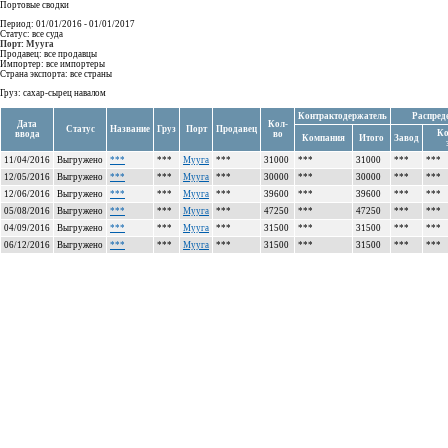
Портовые сводки
Период: 01/01/2016 - 01/01/2017
Статус: все суда
Порт: Мууга
Продавец: все продавцы
Импортер: все импортеры
Страна экспорта: все страны
Груз: сахар-сырец навалом
Контрактодержатель
Распред
Дата
Кол-
Статус
Название
Груз
Порт
Продавец
Ко
ввода
во
Компания
Итого
Завод
11/04/2016
Выгружено
***
***
Мууга
***
31000
***
31000
***
***
12/05/2016
Выгружено
***
***
Мууга
***
30000
***
30000
***
***
12/06/2016
Выгружено
***
***
Мууга
***
39600
***
39600
***
***
05/08/2016
Выгружено
***
***
Мууга
***
47250
***
47250
***
***
04/09/2016
Выгружено
***
***
Мууга
***
31500
***
31500
***
***
06/12/2016
Выгружено
***
***
Мууга
***
31500
***
31500
***
***