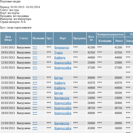
Портовые сводки
Период: 01/01/2013 - 01/01/2014
Статус: все суда
Порт: все порты
Продавец: все продавцы
Импортер: все импортеры
Страна экспорта: N/A
Груз: сахар-сырец навалом
Контрактодержатель
Р
Дата
Кол-
Статус
Название
Груз
Порт
Продавец
ввода
во
Компания
Итого
Заво
21/01/2013
Выгружено
***
***
Черноморск
***
41200
***
41200
***
29/01/2013
Выгружено
***
***
Туапсе
***
42350
***
42350
***
25/01/2013
Выгружено
***
***
Клайпеда
***
44000
***
44000
***
12/02/2013
Выгружено
***
***
Новороссийск
***
25000
***
25000
***
11/02/2013
Выгружено
***
***
Новороссийск
***
37500
***
37500
***
***
31/01/2013
Выгружено
***
***
Батуми
***
30600
***
30600
***
25/02/2013
Выгружено
***
***
Клайпеда
***
41070
***
41070
***
11/03/2013
Выгружено
***
***
Клайпеда
***
44000
***
44000
***
13/02/2013
Выгружено
***
***
Батуми
***
18500
***
18500
***
01/03/2013
Выгружено
***
***
Владивосток
***
13000
***
13000
***
02/03/2013
Выгружено
***
***
Новороссийск
***
28400
***
28400
***
04/03/2013
Выгружено
***
***
Новороссийск
***
38750
***
38750
***
18/03/2013
Выгружено
***
***
Новороссийск
***
40000
***
40000
***
***
21/03/2013
Выгружено
***
***
Владивосток
***
20000
***
20000
***
01/04/2013
Выгружено
***
***
Новороссийск
***
41000
***
16000
***