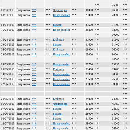
***
***
25000
***
01/04/2013
Выгружено
***
***
Черноморск
***
46300
***
46300
***
04/04/2013
Выгружено
***
***
Новороссийск
***
23000
***
23000
***
***
03/04/2013
Выгружено
***
***
Батуми
***
31500
***
31500
***
15/04/2013
Выгружено
***
***
Новороссийск
***
28800
***
18600
***
***
10200
***
15/04/2013
Выгружено
***
***
Клайпеда
***
31900
***
31900
***
29/04/2013
Выгружено
***
***
Батуми
***
31400
***
31400
***
26/04/2013
Выгружено
***
***
Клайпеда
***
26000
***
26000
***
29/04/2013
Выгружено
***
***
Новороссийск
***
26000
***
8000
***
***
18000
***
09/05/2013
Выгружено
***
***
Новороссийск
***
25750
***
25750
***
09/05/2013
Выгружено
***
***
Клайпеда
***
23400
***
23400
***
24/05/2013
Выгружено
***
***
Новороссийск
***
28300
***
28300
***
17/05/2013
Выгружено
***
***
Новороссийск
***
25500
***
25500
***
22/05/2013
Выгружено
***
***
Новороссийск
***
39000
***
39000
***
***
***
21/05/2013
Выгружено
***
***
Клайпеда
***
24000
***
24000
***
05/06/2013
Выгружено
***
***
Черноморск
***
45450
***
45450
***
07/06/2013
Выгружено
***
***
Батуми
***
28830
***
28830
***
24/06/2013
Выгружено
***
***
Батуми
***
28000
***
28000
***
04/07/2013
Выгружено
***
***
Батуми
***
31500
***
31500
***
12/07/2013
Выгружено
***
***
Новороссийск
***
48000
***
48000
***
12/07/2013
Выгружено
***
***
Новороссийск
***
24700
***
24700
***