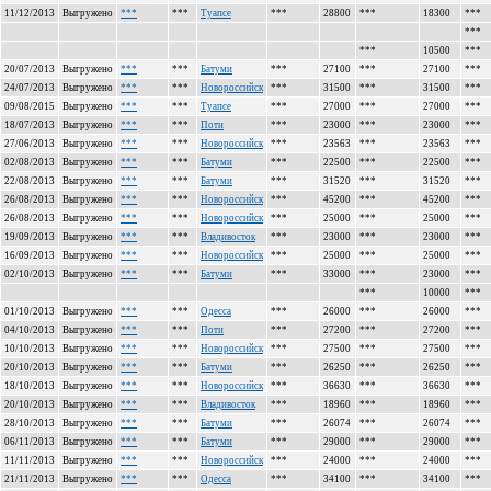
11/12/2013
Выгружено
***
***
Туапсе
***
28800
***
18300
***
***
***
10500
***
20/07/2013
Выгружено
***
***
Батуми
***
27100
***
27100
***
24/07/2013
Выгружено
***
***
Новороссийск
***
31500
***
31500
***
09/08/2015
Выгружено
***
***
Туапсе
***
27000
***
27000
***
18/07/2013
Выгружено
***
***
Поти
***
23000
***
23000
***
27/06/2013
Выгружено
***
***
Новороссийск
***
23563
***
23563
***
02/08/2013
Выгружено
***
***
Батуми
***
22500
***
22500
***
22/08/2013
Выгружено
***
***
Батуми
***
31520
***
31520
***
26/08/2013
Выгружено
***
***
Новороссийск
***
45200
***
45200
***
26/08/2013
Выгружено
***
***
Новороссийск
***
25000
***
25000
***
19/09/2013
Выгружено
***
***
Владивосток
***
23000
***
23000
***
16/09/2013
Выгружено
***
***
Новороссийск
***
25000
***
25000
***
02/10/2013
Выгружено
***
***
Батуми
***
33000
***
23000
***
***
10000
***
01/10/2013
Выгружено
***
***
Одесса
***
26000
***
26000
***
04/10/2013
Выгружено
***
***
Поти
***
27200
***
27200
***
10/10/2013
Выгружено
***
***
Новороссийск
***
27500
***
27500
***
20/10/2013
Выгружено
***
***
Батуми
***
26250
***
26250
***
18/10/2013
Выгружено
***
***
Новороссийск
***
36630
***
36630
***
20/10/2013
Выгружено
***
***
Владивосток
***
18960
***
18960
***
28/10/2013
Выгружено
***
***
Батуми
***
26074
***
26074
***
06/11/2013
Выгружено
***
***
Батуми
***
29000
***
29000
***
11/11/2013
Выгружено
***
***
Новороссийск
***
24000
***
24000
***
21/11/2013
Выгружено
***
***
Одесса
***
34100
***
34100
***